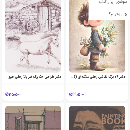
مجله‌ی ایران‌کتاب
چی بخونم؟
دفتر ۲۴ برگ نقاشی رحلی منگنه‌ای (گل یا پوچ)
دفتر طراحی 50 برگ فنر بالا رحلی حیوانات (هدهد) - اسب
115،500
49،500