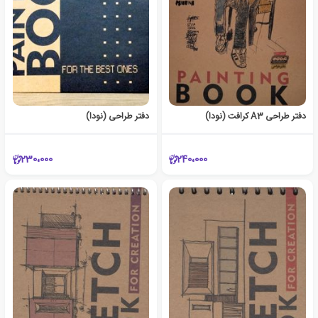
دفتر طراحی A3 کرافت (نودا)
دفتر طراحی (نودا)
230،000
240،000