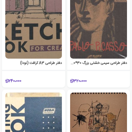
دفتر طراحی سیمی خشتی بزرگ 30*30 (کد 843)
دفتر طراحی A3 کرافت (نودا)
240،000
320،000