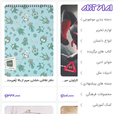
دسته بندی موضوعی
لوازم تحریر
انواع داستان
کتاب های برگزیده
جوایز ادبی
ادبیات ملل
دفتر نقاشی 40 برگ رحلی کارتونی سیم از بغل (هیرمند) - مرد عنکبوتی
دفتر نقاشی خشتی سیم از بالا (هیرمند) - ربات
بسته های پیشنهادی
محصولات فرهنگی
336،000
102،000
کمک آموزشی