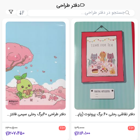
دفتر طراحی
دفتر نقاشی رحلی 60 برگ پرونوت (پاپکو)
دفتر طراحی 60برگ رحلی سیمی فانتزی (الیپون) - آبی صورتی
230،500
٪10
129،000
٪10
207،450
116،100