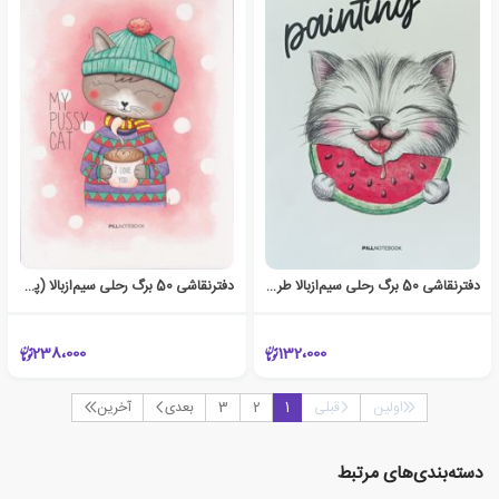
دفتر‌نقاشی 50 برگ رحلی سیم‌از‌بالا طرح‌جدید (پیل) گربه - هندوانه
دفتر‌نقاشی 50 برگ رحلی سیم‌از‌بالا (پیل) - گربه
238،000
132،000
اولین
قبلی
1
2
3
بعدی
آخرین
دسته‌بندی‌های مرتبط