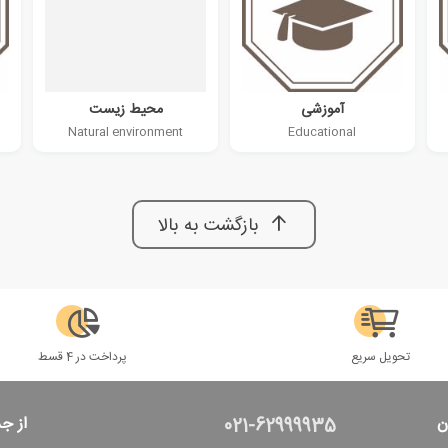
آموزشی
محیط زیست
Natural environment
Educational
بازگشت به بالا
تحویل سریع
پرداخت در 4 قسط
ن
از ج
021-62999935