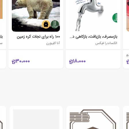
بازمصرف، بازیافت، بازکاهی در مصرف آب
100 راه برای نجات کره زمین
با
الکساندرا فیکس
آنا کلیبورن
سی
4
30،000
18،000