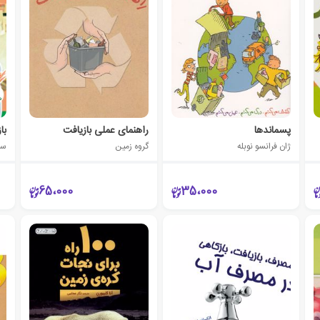
پسماندها
راهنمای عملی بازیافت
با
ژان فرانسو نوبله
گروه زمین
سا
65،000
35،000