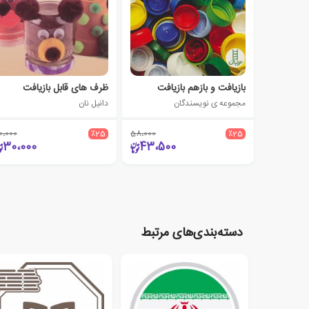
بازیافت و بازهم بازیافت
ظرف های قابل بازیافت
مجموعه ی نویسندگان
دانیل نان
0،000
٪25
58،000
٪25
30،000
43،500
دسته‌بندی‌های مرتبط