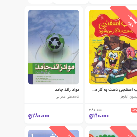
پ
ه
باب اسفنجی دست به کار می شود
مواد زائد جامد
یسون اینچز
قاسمعلی عمرانی
280،000
٪2
280،000
210،000