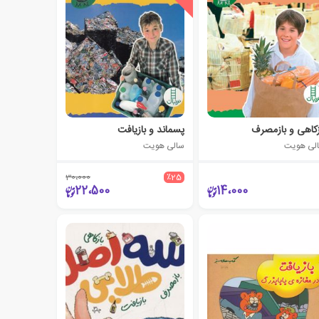
زکاهی و بازمصرف
پسماند و بازیافت
لی هویت
سالی هویت
30،000
٪25
22،500
14،000