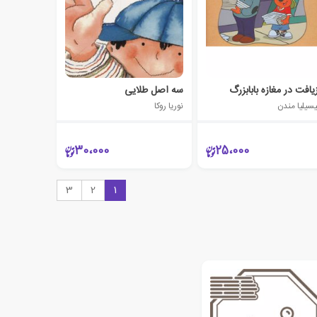
زیافت در مغازه بابابزرگ
سه اصل طلایی
سیلیا مندن
نوریا روکا
30،000
25،000
3
2
1