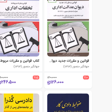
قوانین و مقررات جدید دیوان عدالت اداری 1405
کت
جهانگیر منصور (1313)
جهانگیر منصور (1313)
90،000
٪15
140،000
٪10
246،500
126،000