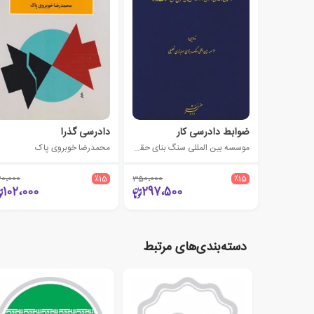
ضوابط دادرسی کار
دادرسی گذرا
موسسه بین المللی سنگ بنای حقوق احداث
محمدرضا خوبروی پاک
20،000
٪15
350،000
٪15
102،000
297،500
دسته‌بندی‌های مرتبط