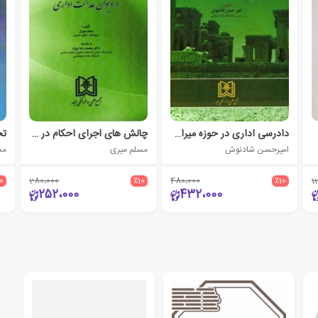
دادرسی اداری در حوزه میراث فرهنگی
چالش های اجرای احکام در دیوان عدالت اداری
امیرحسن شادنوش
مسلم میری
مح
10
280،000
٪10
480،000
٪10
1
252،000
432،000