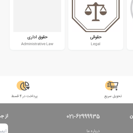
حقوقی
حقوق اداری
Administrative Law
Legal
تحویل سریع
پرداخت در 4 قسط
ن
از ج
021-62999935
درباره ما