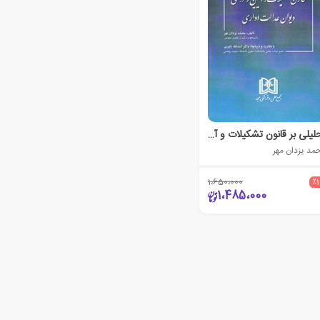
تحلیلی بر قانون تشکیلات و آیین دادرسی دیوان عدالت اداری
مد یزدان مهر
1،650،000
٪
1،485،000