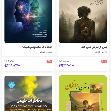
بدن فراموش نمی کند
اختلالات سایکوسوماتیک:
نازنین فهیمی
نازنین فهیمی
465،300
٪10
547،800
٪10
418،770
493،020