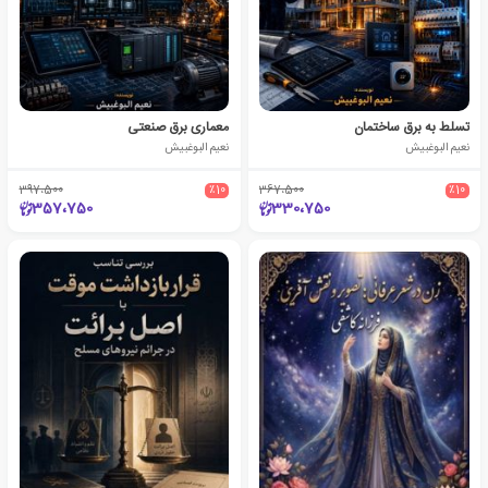
تسلط به برق ساختمان
معماری برق صنعتی
نعیم البوغبیش
نعیم البوغبیش
397،500
٪10
367،500
٪10
357،750
330،750