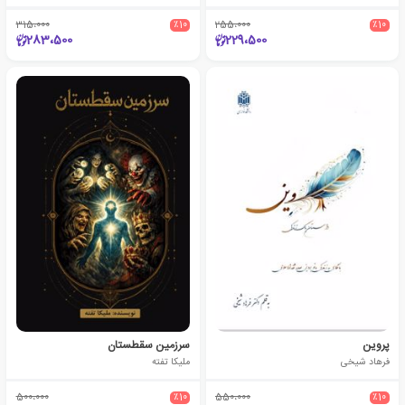
315،000
٪10
255،000
٪10
283،500
229،500
پروین
سرزمین سقطستان
فرهاد شیخی
ملیکا تفته
500،000
٪10
550،000
٪10