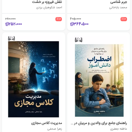
جرم‌ شناسی
نقش فیروزه بر خشت
محمد باباخانی
احمد شکوهیان یزدی
280،000
٪10
405،000
٪10
252،000
364،500
راهنمای جامع برای والدین و مربیان در مواجهه با اضطراب دانش آموز
مدیریت کلاس مجازی
عاطفه جعفری
زهرا صحفی