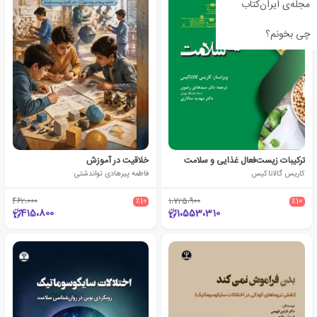
مجله‌ی ایران‌کتاب
چی بخونم؟
ترکیبات زیست‌فعال غذایی و سلامت
خلاقیت در آموزش
کاریس گالاناکیس
فاطمه پیرهادی تواندشتی
462،000
٪10
1،725،900
٪10
415،800
1،553،310