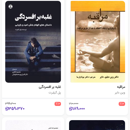
مراقبه
غلبه بر افسردگی
وین دایر
پل گیلبرت
399،300
٪10
210،000
٪10
359،370
189،000