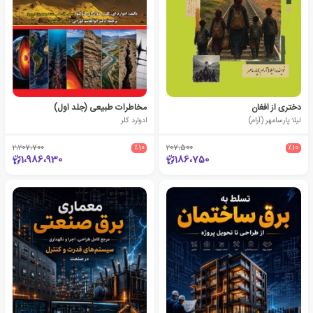
دختری از افغان
مخاطرات طبیعی (جلد اول)
لیلا پارسامهر (آرام)
ادوارد کلر
2،207،700
٪10
207،500
٪10
1،986،930
186،750