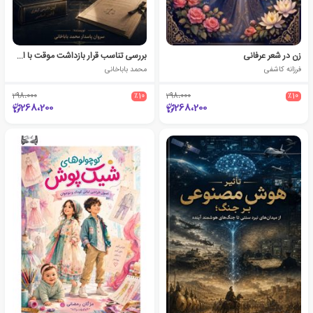
زن در شعر عرفانی
بررسی تناسب قرار بازداشت موقت با اصل برائت
فرزانه کاشفی
محمد باباخانی
298،000
٪10
298،000
٪10
268،200
268،200