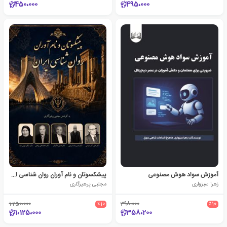
450،000
495،000
آموزش سواد هوش مصنوعی
پیشکسوتان و نام آوران روان شناسی ایران
زهرا سبزواری
مجتبی پرهیزگاری
1،250،000
٪10
398،000
٪10
1،125،000
358،200