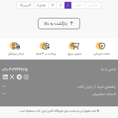
اولین
قبلی
1
2
3
بعدی
آخرین
بازگشت به بالا
سلامت فیزیکی
تحویل سریع
پرداخت در 4 قسط
ارسال بین‌الملل
تماس با ما
021-62999935
راهنمای خرید از ایران کتاب
ثبت سفارش
شیوه پرداخت
خدمات مشتریان
تخفیف‌های خرید
شرایط ارسال سفارش
درباره ما
شرایط استفاده
حریم خصوصی
پیگیری سفارش
بازگرداندن سفارش
پرسش‌های متداول
© تمام حقوق این وب‌سایت برای فروشگاه آنلاین ایران کتاب محفوظ است.