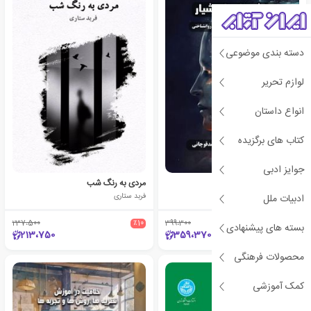
دسته بندی موضوعی
لوازم تحریر
انواع داستان
کتاب های برگزیده
جوایز ادبی
نقشه راه ناهشیار
مردی به رنگ شب
سمیه ویسی (1362)
فربد ستاری
ادبیات ملل
237،500
٪10
399،300
٪10
بسته های پیشنهادی
213،750
359،370
محصولات فرهنگی
کمک آموزشی