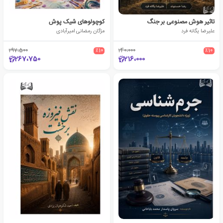
تاثیر هوش مصنوعی بر جنگ
کوچولوهای شیک‌ پوش
علیرضا یگانه فرد
مژگان رمضانی امیرآبادی
297،500
٪10
240،000
٪10
267،750
216،000