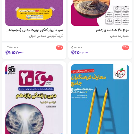
موج 20 هندسه یازدهم
سیر تا پیاز کنکور تربیت بدنی (مجموعه تست)
حمیدرضا ملکی
گروه آموزشی مهندس اخوان
1،280،000
٪10
500،000
٪10
1،152،000
450،000