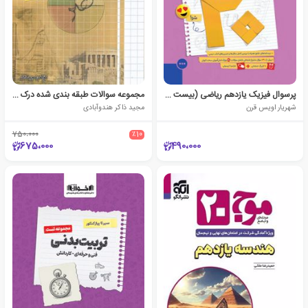
پرسوال فیزیک یازدهم ریاضی (بیست پک)
مجموعه سوالات طبقه بندی شده درک عمومی هنر
شهریار اویس قرن
مجید ذاکر هندوآبادی
750،000
٪10
675،000
490،000