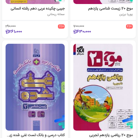
موج 20 زیست شناسی یازدهم
جیبی چکیده عربی دهم رشته انسانی
پوریا برزین
سمانه ریحانی
290،000
٪10
700،000
٪10
261،000
630،000
موج 20 ریاضی یازدهم تجربی
کتاب درسی و بانک تست غنی شده زیست‌ شناسی دوازدهم