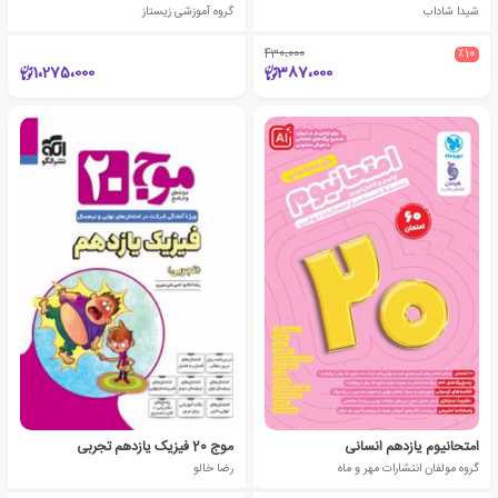
شیدا شاداب
گروه آموزشی زیستاز
430،000
٪10
1،275،000
387،000
امتحانیوم یازدهم انسانی
موج 20 فیزیک یازدهم تجربی
گروه مولفان انتشارات مهر و ماه
رضا خالو