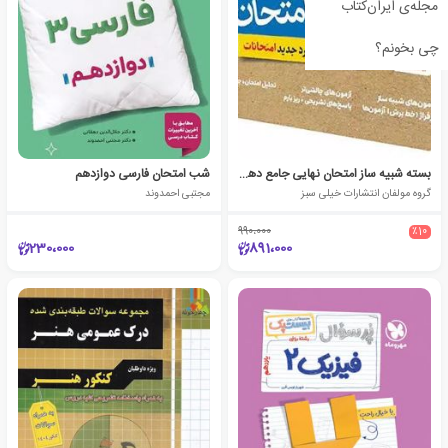
مجله‌ی ایران‌کتاب
چی بخونم؟
بسته شبیه ساز امتحان نهایی جامع دهم تجربی
شب امتحان فارسی دوازدهم
گروه مولفان انتشارات خیلی سبز
مجتبی احمدوند
990،000
٪10
230،000
891،000