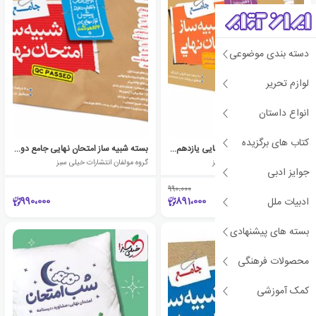
دسته بندی موضوعی
لوازم تحریر
انواع داستان
کتاب های برگزیده
بسته شبیه ساز امتحانی نهایی یازدهم ریاضی
بسته شبیه ساز امتحان نهایی جامع دوازدهم ریاضی
گروه مولفان انتشارات خیلی سبز
گروه مولفان انتشارات خیلی سبز
جوایز ادبی
990،000
٪10
990،000
891،000
ادبیات ملل
بسته های پیشنهادی
محصولات فرهنگی
کمک آموزشی