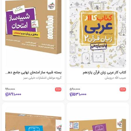
کتاب کار عربی زبان قرآن یازدهم
بسته شبیه ساز امتحان نهایی جامع دهم ریاضی
حبیب الله درویش
گروه مولفان انتشارات خیلی سبز
990،000
٪10
590،000
٪10
891،000
531،000