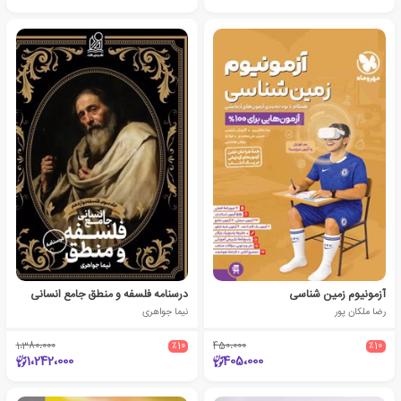
آزمونیوم زمین شناسی
درسنامه فلسفه و منطق جامع انسانی
رضا ملکان پور
نیما جواهری
1،380،000
٪10
450،000
٪10
1،242،000
405،000