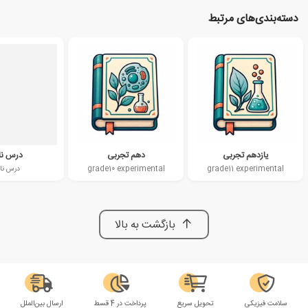
دسته‌بندی‌های مرتبط
یازدهم تجربی
دهم تجربی
درس نا
grade11 experimental
grade10 experimental
درس نا
بازگشت به بالا
سلامت فیزیکی
تحویل سریع
پرداخت در 4 قسط
ارسال بین‌الملل