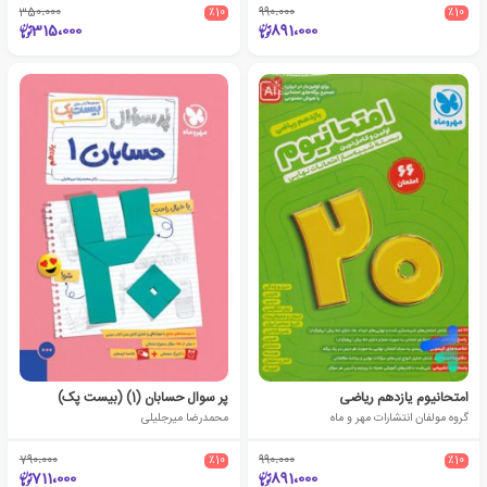
350،000
٪10
990،000
٪10
315،000
891،000
امتحانیوم یازدهم ریاضی
پر سوال حسابان (1) (بیست پک)
گروه مولفان انتشارات مهر و ماه
محمدرضا میرجلیلی
790،000
٪10
990،000
٪10
711،000
891،000