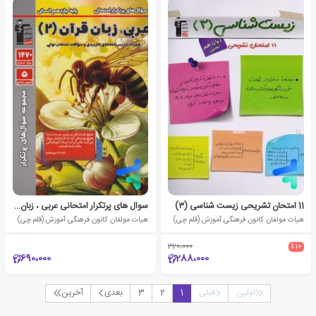
11 امتحان تشریحی زیست شناسی (۳)
سوال های پرتکرار امتحانی عربی ، زبان قرآن (2)
هیات مولفان کانون فرهنگی آموزش (قلم چی)
هیات مولفان کانون فرهنگی آموزش (قلم چی)
320،000
٪10
690،000
288،000
اولین
قبلی
1
2
3
بعدی
آخرین