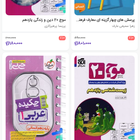
پرسش‌ های چهار گزینه‌ ای معارف فرهنگیان جامع انسانی
موج 20 دین و زندگی یازدهم
زهرا سمیعی عارف
پریسا پرهیزکاری
200،000
٪10
890،000
٪10
180،000
801،000