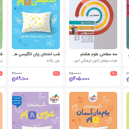
سه سطحی علوم هشتم
شب امتحان زبان انگلیسی هشتم
شب
ی)
هیات مولفان کانون فرهنگی آموزش (قلم چی)
علی یگانه
نی
10
99،000
٪10
450،000
٪10
3
89،100
405،000