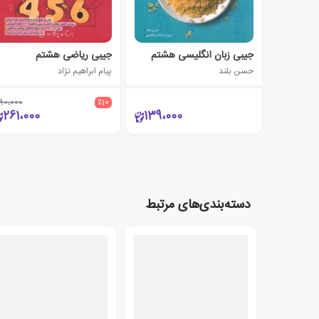
جیبی زبان انگلیسی هشتم
جیبی ریاضی هشتم
حسن بلند
پیام ابراهیم نژاد
90،000
٪10
261،000
139،000
دسته‌بندی‌های مرتبط