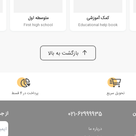
کمک آموزشی
متوسطه اول
First high school
Educational help book
بازگشت به بالا
تحویل سریع
پرداخت در 4 قسط
ن
از ج
021-62999935
درباره ما