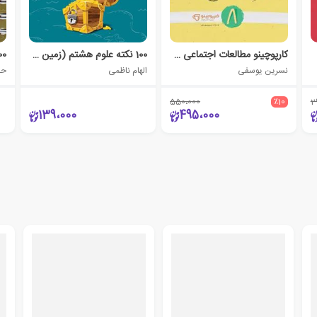
کارپوچینو مطالعات اجتماعی هشتم
100 نکته علوم هشتم (زمین شناسی و زیست شناسی) لقمه
نسرین یوسفی
الهام ناظمی
حا
550،000
٪10
2
139،000
495،000