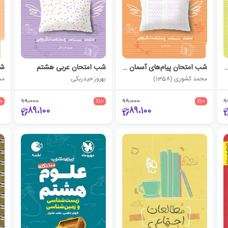
ن مطالعات اجتماعی هشتم
شب امتحان پیام‌های آسمان هشتم
شب امتحان عربی هشتم
شب
محمد کشوری (1358)
بهروز حیدربکی
محم
10
99،000
٪10
99،000
٪10
9
89،100
89،100