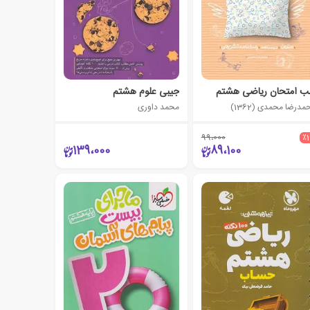
 امتحان ریاضی هشتم
جیبی علوم هشتم
درضا محمدی (1362)
محمد داوری
99،000
٪
139،000
89،100