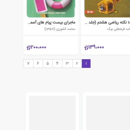
100 نکته ریاضی هشتم (جلد اول) حساب - لقمه
ماجرای بیست پیام های آسمان هشتم
مد فرضعلی بیک
محمد کشوری (1358)
200،000
139،000
7
6
5
4
3
2
1