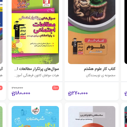
کتاب کار علوم هشتم
سوال‌های پرتکرار مطالعات اجتماعی هشتم
آب
مجموعه ی نویسندگان
هیات مولفان کانون فرهنگی آموزش (قلم چی)
10
200،000
٪10
180،000
270،000