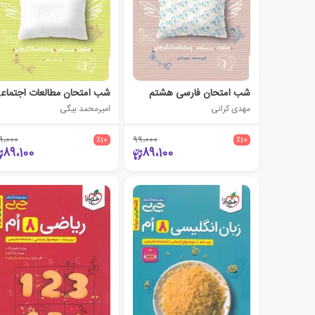
شب امتحان فارسی هشتم
شب امتحا
مهدی کرانی
امیرمحمد بیگی
9،000
٪10
99،000
٪10
89،100
89،100