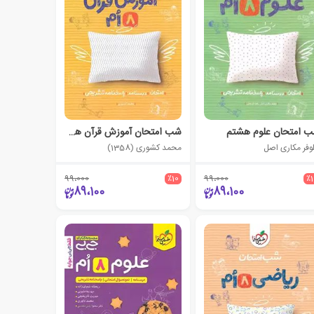
 امتحان علوم هشتم
شب امتحان آموزش قرآن هشتم
لوفر مکاری اصل
محمد کشوری (1358)
99،000
٪10
99،000
٪
89،100
89،100