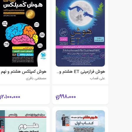
هوش فرازمینی ET هشتم و نهم
هوش کمپلکس هشتم و نهم
علی قصاب
مصطفی باقری
2،100،000
998،000