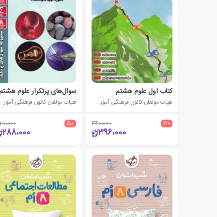
کتاب اول علوم هشتم
سوال‌های پرتکرار علوم هشتم
هیات مولفان کانون فرهنگی آموزش (قلم چی)
هیات مولفان کانون فرهنگی آموزش (قلم چ
20،000
٪10
440،000
٪10
288،000
396،000