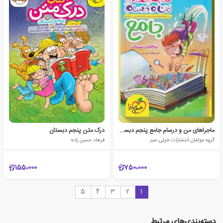
ماجراهای من و درسام جامع پنجم دبستان
درک متن پنجم دبستان
گروه مولفان انتشارات خیلی سبز
فرهاد حسن زاده
155،000
750،000
5
4
3
2
1
دسته‌بندی‌های مرتبط