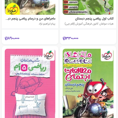
کتاب اول ریاضی پنجم دبستان
ماجراهای من و درسام ریاضی پنجم دبستان
هیات مولفان کانون فرهنگی آموزش (قلم چی)
پیام ابراهیم نژاد
890،000
330،000