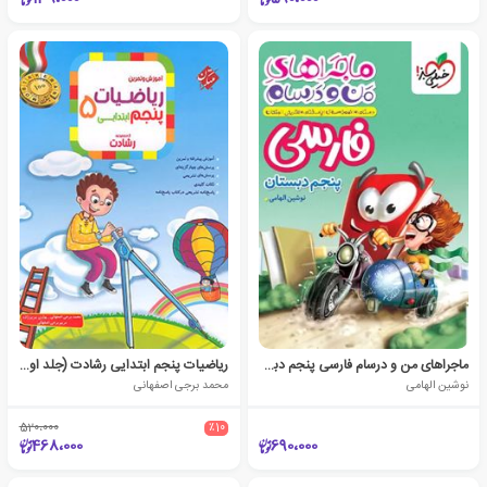
ماجراهای من و درسام فارسی پنجم دبستان
ریاضیات پنجم ابتدایی رشادت (جلد اول)
نوشین الهامی
محمد برجی اصفهانی
520،000
٪10
468،000
690،000