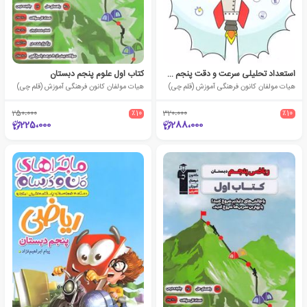
استعداد تحلیلی سرعت و دقت پنجم و ششم آبی
کتاب اول علوم پنجم دبستان
هیات مولفان کانون فرهنگی آموزش (قلم چی)
هیات مولفان کانون فرهنگی آموزش (قلم چی)
250،000
٪10
320،000
٪10
225،000
288،000