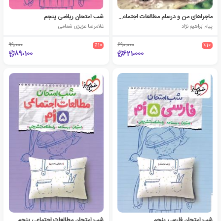
ماجراهای من و درسام مطالعات اجتماعی پنجم دبستان
شب امتحان ریاضی پنجم
پیام ابراهیم نژاد
غلامرضا عزیزی شمامی
99،000
٪10
690،000
٪10
89،100
621،000
شب امتحان فارسی پنجم
شب امتحان مطالعات اجتماعی پنجم