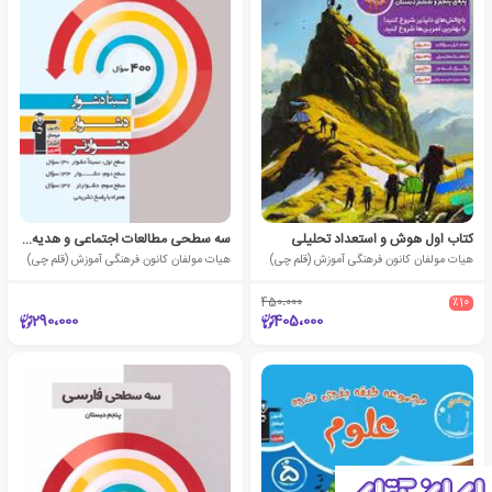
کتاب اول هوش و استعداد تحلیلی
سه سطحی مطالعات اجتماعی و هدیه‌های آسمان پنجم دبستان
هیات مولفان کانون فرهنگی آموزش (قلم چی)
هیات مولفان کانون فرهنگی آموزش (قلم چی)
450،000
٪10
290،000
405،000