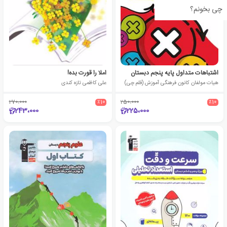
چی بخونم؟
اشتباهات متداول پایه پنجم دبستان
املا را قورت بده!
هیات مولفان کانون فرهنگی آموزش (قلم چی)
علی کاظمی تازه کندی
270،000
٪10
250،000
٪10
243،000
225،000