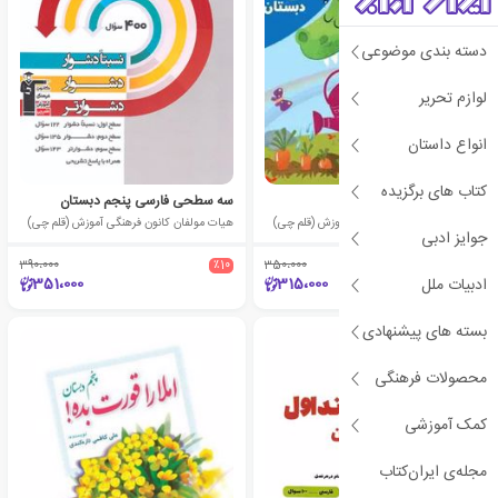
دسته بندی موضوعی
لوازم تحریر
انواع داستان
کتاب های برگزیده
آبی علوم پنجم دبستان
سه سطحی فارسی پنجم دبستان
هیات مولفان کانون فرهنگی آموزش (قلم چی)
هیات مولفان کانون فرهنگی آموزش (قلم چی)
جوایز ادبی
390،000
٪10
350،000
٪10
351،000
315،000
ادبیات ملل
بسته های پیشنهادی
محصولات فرهنگی
کمک آموزشی
مجله‌ی ایران‌کتاب