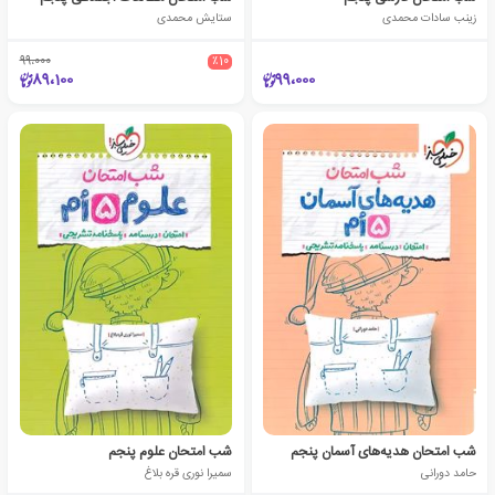
زینب سادات محمدی
ستایش محمدی
99،000
٪10
89،100
99،000
شب امتحان هدیه‌های آسمان پنجم
شب امتحان علوم پنجم
حامد دورانی
سمیرا نوری قره بلاغ