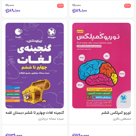
99،000
٪10
99،000
٪10
89،100
89،100
توربو کمپلکس ششم
گنجینه لغات چهارم تا ششم دبستان لقمه
مصطفی باقری
سیده سمانه دریاباری
139،000
590،000