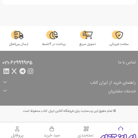
سلامت فیزیکی
تحویل سریع
پرداخت در 4 قسط
ارسال بین‌الملل
تماس با ما
021-62999935
راهنمای خرید از ایران کتاب
ثبت سفارش
شیوه پرداخت
خدمات مشتریان
تخفیف‌های خرید
شرایط ارسال سفارش
درباره ما
شرایط استفاده
حریم خصوصی
پیگیری سفارش
بازگرداندن سفارش
پرسش‌های متداول
© تمام حقوق این وب‌سایت برای فروشگاه آنلاین ایران کتاب محفوظ است.
سبد خرید
ایران کتاب
دسته‌بندی
سبد خرید
پروفایل