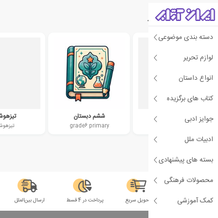
دسته‌بندی‌های مرتبط
دسته بندی موضوعی
لوازم تحریر
انواع داستان
کتاب های برگزیده
دبستان
ششم دبستان
تیزهوش
جوایز ادبی
elementary
grade6 primary
تیزهوش
ادبیات ملل
بسته های پیشنهادی
محصولات فرهنگی
کمک آموزشی
سلامت فیزیکی
تحویل سریع
پرداخت در 4 قسط
ارسال بین‌الملل