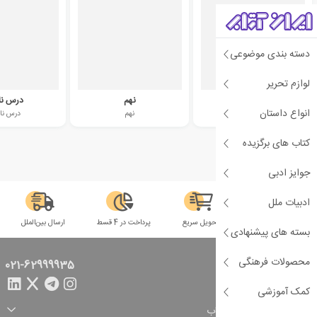
دسته بندی موضوعی
لوازم تحریر
متوسطه اول
نهم
درس نا
انواع داستان
First high school
نهم
درس نا
کتاب های برگزیده
جوایز ادبی
ادبیات ملل
سلامت فیزیکی
تحویل سریع
پرداخت در 4 قسط
ارسال بین‌الملل
بسته های پیشنهادی
محصولات فرهنگی
تماس با ما
021-62999935
کمک آموزشی
راهنمای خرید از ایران کتاب