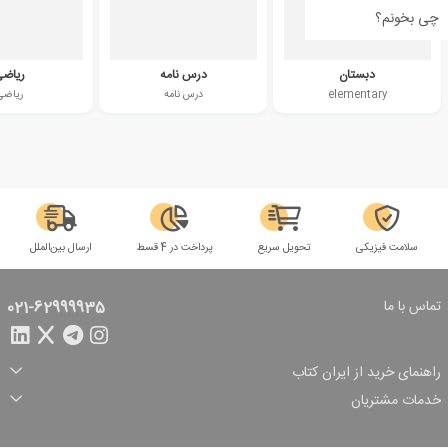
چی بخونم؟
دبستان
درس نامه
ریاض
elementary
درس نامه
ریاضی
سلامت فیزیکی
تحویل سریع
پرداخت در 4 قسط
ارسال بین‌الملل
تماس با ما
021-62999935
راهنمای خرید از ایران کتاب
ثبت سفارش
شیوه پرداخت
خدمات مشتریان
تخفیف‌های خرید
شرایط ارسال سفارش
درباره ما
شرایط استفاده
حریم خصوصی
پیگیری سفارش
بازگرداندن سفارش
پرسش‌های متداول