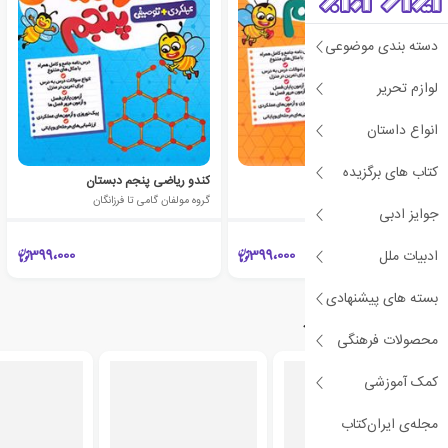
دسته بندی موضوعی
لوازم تحریر
انواع داستان
کتاب های برگزیده
کندو ریاضی دوم دبستان
کندو ریاضی پنجم دبستان
گروه مولفان گامی تا فرزانگان
گروه مولفان گامی تا فرزانگان
جوایز ادبی
399،000
399،000
ادبیات ملل
بسته های پیشنهادی
دسته‌بندی‌های مرتبط
محصولات فرهنگی
کمک آموزشی
مجله‌ی ایران‌کتاب