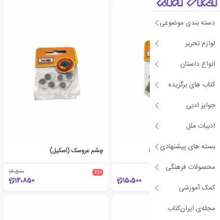
دسته بندی موضوعی
لوازم تحریر
انواع داستان
کتاب های برگزیده
جوایز ادبی
ادبیات ملل
بسته های پیشنهادی
گیره چوبی کوچک (اسکیل)
چشم عروسک (اسکیل)
محصولات فرهنگی
16،500
٪10
14،850
15،500
کمک آموزشی
مجله‌ی ایران‌کتاب