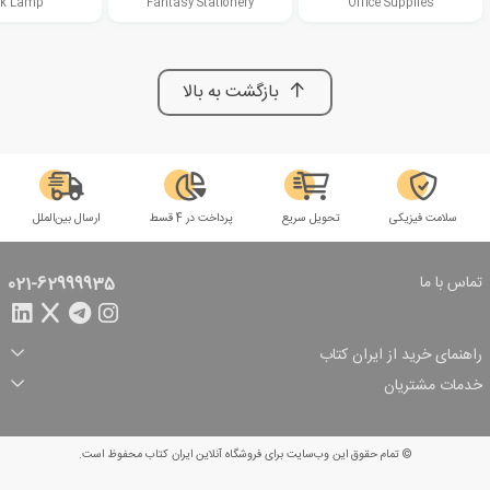
k Lamp
Fantasy Stationery
Office Supplies
بازگشت به بالا
سلامت فیزیکی
تحویل سریع
پرداخت در 4 قسط
ارسال بین‌الملل
تماس با ما
021-62999935
راهنمای خرید از ایران کتاب
ثبت سفارش
شیوه پرداخت
خدمات مشتریان
تخفیف‌های خرید
شرایط ارسال سفارش
درباره ما
شرایط استفاده
حریم خصوصی
پیگیری سفارش
بازگرداندن سفارش
پرسش‌های متداول
© تمام حقوق این وب‌سایت برای فروشگاه آنلاین ایران کتاب محفوظ است.