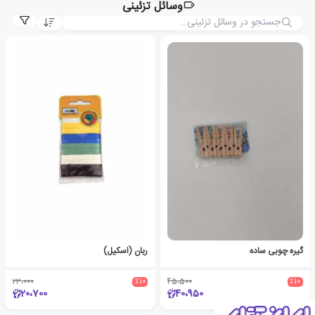
وسائل تزئینی
گیره چوبی ساده
ربان (اسکیل)
23،000
٪10
45،500
٪10
20،700
40،950