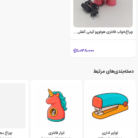
چراغ‌خواب فانتزی هولوپو کیتی کفش (صورتی)
1،038،000
دسته‌بندی‌های مرتبط
لوازم اداری
ابزار فانتزی
چراغ مطا