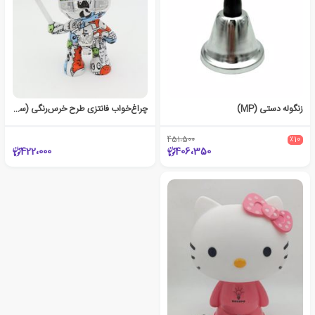
زنگوله دستی (MP)
چراغ‌خواب فانتزی طرح خرس‌رنگی (سفید)
451،500
٪10
422،000
406،350