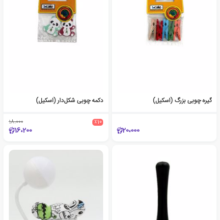
گیره‌ چوبی بزرگ (اسکیل)
دکمه چوبی شکل‌دار (اسکیل)
18،000
٪10
16،200
20،000