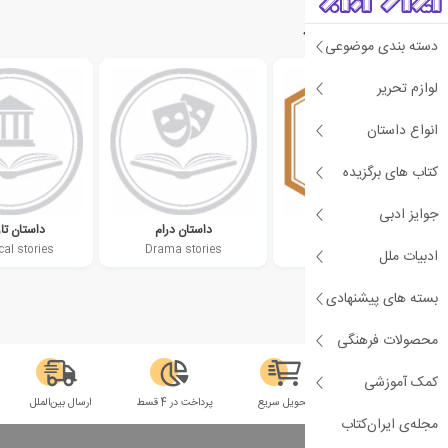
دسته‌بندی‌های مرتبط
دسته بندی موضوعی
لوازم تحریر
انواع داستان
کتاب های برگزیده
جوایز ادبی
دهه 1990 میلادی
داستان درام
داستان تا
cal stories
Drama stories
1990s
ادبیات ملل
بسته های پیشنهادی
محصولات فرهنگی
کمک آموزشی
سلامت فیزیکی
تحویل سریع
پرداخت در 4 قسط
ارسال بین‌الملل
مجله‌ی ایران‌کتاب