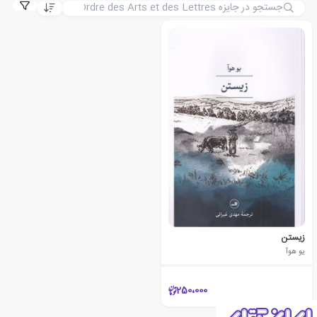
زیستن
یو هوآ
250،000