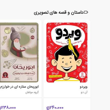
داستان و قصه های تصویری
ویردو
ابوریحان ستاره ای در خوارزم
آن دو
گروه مولفان
238،000
240،000