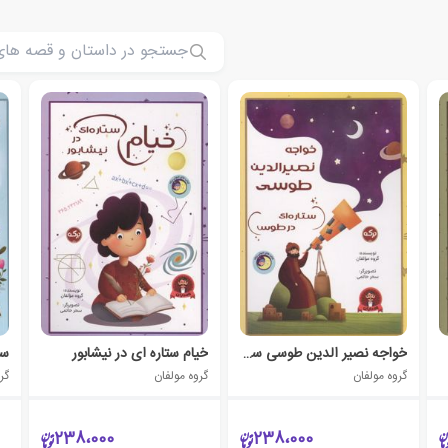
خواجه نصیر الدین طوسی ستاره ای در طوس
خیام ستاره ای در نیشابور
سع
گروه مولفان
گروه مولفان
گر
238،000
238،000