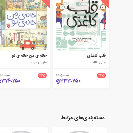
قلب کاغذی
خانه ی من خانه ی تو
بینی طالب
ماریان دوبو
99،000
٪25
445،000
٪25
374،250
333،750
دسته‌بندی‌های مرتبط