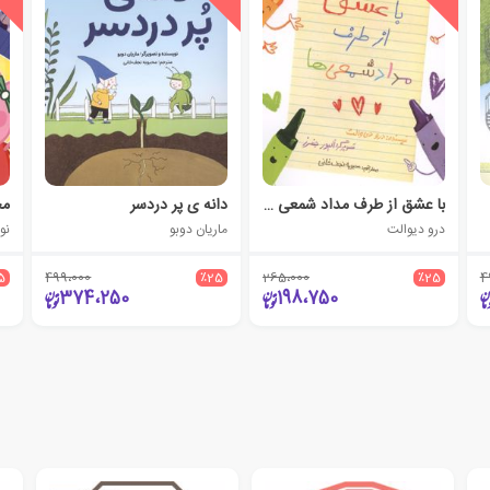
با عشق از طرف مداد شمعی ها
دانه ی پر دردسر
مج
درو دیوالت
ماریان دوبو
نو
5
499،000
٪25
265،000
٪25
4
374،250
198،750