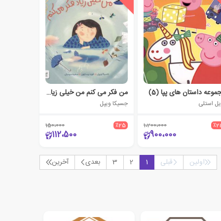
موعه داستان‌ های پپا (5‌)
من فکر می کنم من خیلی زیاد فکر می کنم
یل استلی
جسیکا ویپل
150،000
٪25
1،200،000
٪2
112،500
900،000
اولین
قبلی
1
2
3
بعدی
آخرین