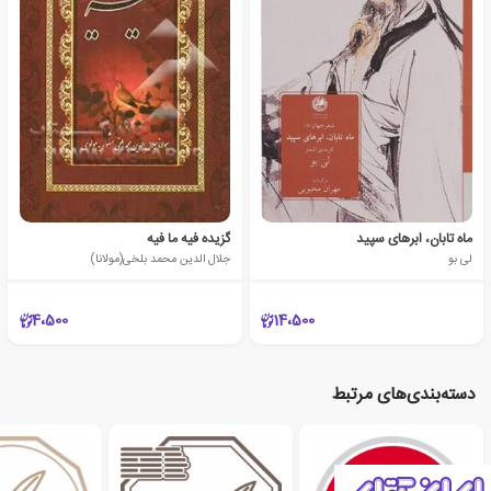
ماه تابان، ابرهای سپید
گزیده فیه‌ ما فیه
لی بو
جلال الدین محمد بلخی(مولانا)
4،500
14،500
دسته‌بندی‌های مرتبط