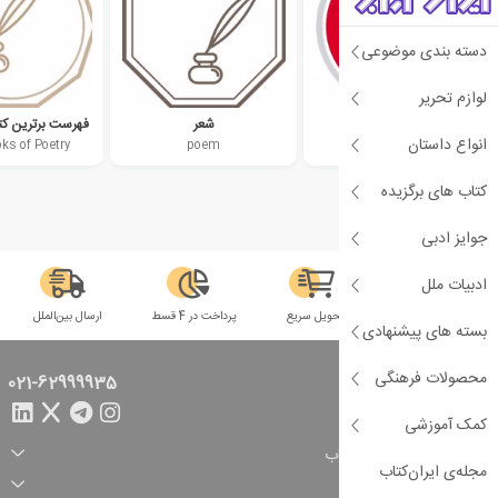
دسته بندی موضوعی
لوازم تحریر
ادبیات چین
شعر
فهرست برترین کت
انواع داستان
ks of Poetry
poem
Chinese literature
کتاب های برگزیده
جوایز ادبی
ادبیات ملل
سلامت فیزیکی
تحویل سریع
پرداخت در 4 قسط
ارسال بین‌الملل
بسته های پیشنهادی
محصولات فرهنگی
تماس با ما
021-62999935
کمک آموزشی
راهنمای خرید از ایران کتاب
مجله‌ی ایران‌کتاب
ثبت سفارش
شیوه پرداخت
خدمات مشتریان
تخفیف‌های خرید
شرایط ارسال سفارش