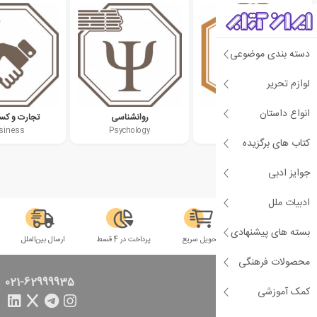
دسته بندی موضوعی
لوازم تحریر
انواع داستان
دهه 2000 میلادی
روانشناسی
تجارت و کسب
siness
Psychology
2000s
کتاب های برگزیده
جوایز ادبی
ادبیات ملل
بسته های پیشنهادی
سلامت فیزیکی
تحویل سریع
پرداخت در 4 قسط
ارسال بین‌الملل
محصولات فرهنگی
تماس با ما
021-62999935
کمک آموزشی