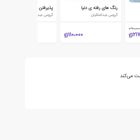
رنگ های رفته ی دنیا
پذیرفتن
گروس عبدالملکیان
گروس عبدالملکیان
290،00
135،000
110،000
21
بت می‌کند