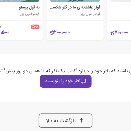
آواز عاشقانه ی ما در گلو شکست
به قول پرستو
قیصر امین پور
قیصر امین پور
0
٪25
7،500
200،000
70،000
 باشید که نظر خود را درباره "کتاب یک نفر که تا همین دو روز پیش" ث
نظر خود را بنویسید
بازگشت به بالا