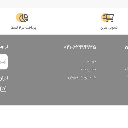
تحویل سریع
پرداخت در 4 قسط
ن
از ج
021-62999935
درباره ما
ل
تماس با ما
همکاری در فروش
ایران