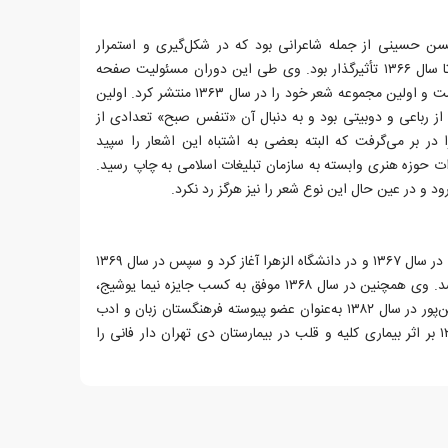
مراه سید حسن حسینی از جمله شاعرانی بود که در شکل‌گیری و استمرار
فعالیت‌های واحد شعر حوزه هنری تا سال ۱۳۶۶ تأثیرگذار بود. وی طی این دوران مسئولیت صفحه
شعرِ هفته‌نامه سروش را بر عهده داشت و اولین مجموعه شعر خود را در سال ۱۳۶۳ منتشر کرد. اولین
از رباعی و دوبیتی بود و به دنبال آن «تنفس صبح» تعدادی از
در بر می‌گرفت که البته بعضی به اشتباه این اشعار را سپید
رات حوزه هنری وابسته به سازمان تبلیغات اسلامی به چاپ رسید.
د و در عین حال این نوع شعر را نیز هرگز رد نکرد.
قیصر امین‌پور، تدریس در دانشگاه را در سال ۱۳۶۷ و در دانشگاه الزهرا آغاز کرد و سپس در سال ۱۳۶۹
در دانشگاه تهران مشغول تدریس شد. وی همچنین در سال ۱۳۶۸ موفق به کسب جایزه نیما یوشیج،
موسوم به مرغ آمین بلورین شد. امین‌پور در سال ۱۳۸۲ به‌عنوان عضو پیوسته فرهنگستان زبان و ادب
فارسی برگزیده شد. وی در سال ۱۳۸۶ بر اثر بیماری کلیه و قلب در بیمارستان دی تهران دار فانی را