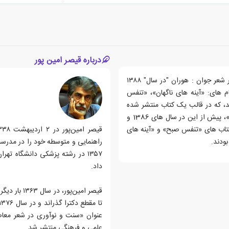
درباره قیصر امین پور
کتاب حاضر نخستین بار تحت عنوان " نیمایی ها " توسط " دفتر شعر جوان : هوران‏‫ "در سال" ۱۳۸۸
م های: «آینه های ناگهان»، «تنفس
د، که در قالب یک کتاب منتشر شده
است. دو مجموعه «دستور زبان عشق»، «گل ها همه آفتابگردانند»، پیش از این در سال های 1386 و
 کتاب های «تنفس صبح» و «آینه های
ودند.
راهنمایی و متوسطه خود را در مدرسه 
۱۳۵۷ در رشته پزشکی دانشگاه ت
داد.
قیصر امین‌پ
علمی و فرهنگی منتشر شد.