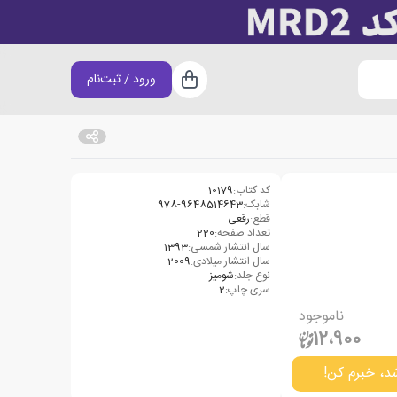
ورود / ثبت‌نام
سبد خرید
کد کتاب:
10179
شابک:
978-9648514643
قطع:
رقعی
تعداد صفحه:
220
سال انتشار شمسی:
1393
سال انتشار میلادی:
2009
نوع جلد:
شومیز
سری چاپ:
2
ناموجود
12،900
د، خبرم کن!