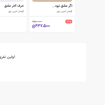
اگر عشق نبود...
حرف آخر عشق
قیصر امین پور
قیصر امین پور
850،000
٪25
637،500
اولین نفری