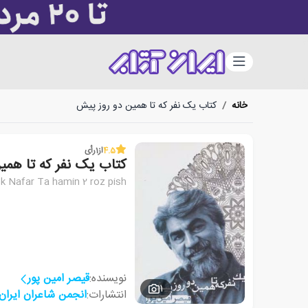
دسته‌بندی
خانه
/
کتاب یک نفر که تا همین دو روز پیش
4.5
از
1
رأی
کتاب یک نفر که تا همی
k Nafar Ta hamin 2 roz pish
نویسنده:
قیصر امین پور
1
انتشارات:
انجمن شاعران ایران