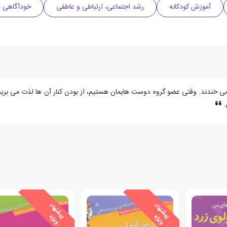
آموزش کودکانه
رشد اجتماعی، ارتباطی و عاطفی
خودآگاهی -
ندند. وقتی عضو گروه دوست هایمان هستیم، از بودن کنار آن ها لذت می بریم. 
.
ی
ش
ن
ه
ا
د
و
ی
ژ
ی
ش
ن
ه
ا
د
و
ی
ژ
پ
ه
پ
ه