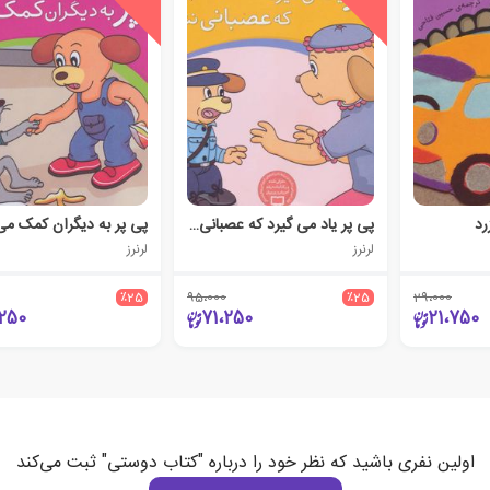
رد
پی پر یاد می گیرد که عصبانی نشود
پی پر به دیگران کمک می
لرنرز
لرنرز
٪25
95،000
٪25
29،000
،250
71،250
21،750
اولین نفری باشید که نظر خود را درباره "کتاب دوستی" ثبت می‌کند