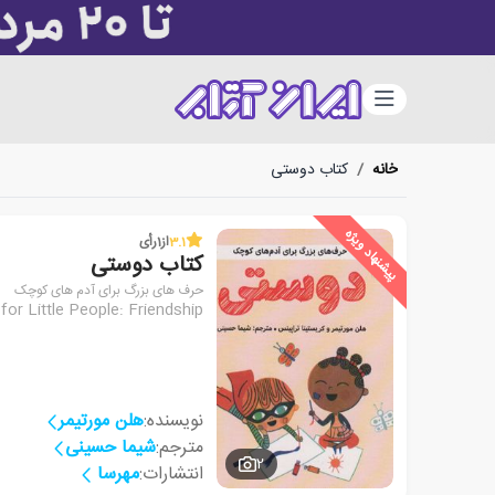
دسته‌بندی
خانه
/
کتاب دوستی
پیشنهاد ویژه
3.1
از
1
رأی
کتاب دوستی
حرف های بزرگ برای آدم های کوچک
for Little People: Friendship
نویسنده:
هلن مورتیمر
مترجم:
شیما حسینی
2
انتشارات:
مهرسا