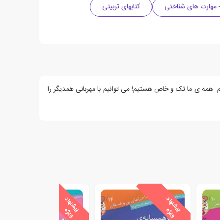
 مهارت های شناختی
کتابهای تربیتی
همه ی ما تک و خاص هستیم! می توانیم با مهربانی همدیگر را
ی
ش
ن
ه
ا
د
و
ی
ژ
ی
ش
ن
ه
ا
د
و
ی
ژ
پ
ه
پ
ه