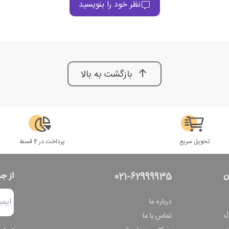
نظر خود را بنویسید
بازگشت به بالا
تحویل سریع
پرداخت در 4 قسط
ن
از ج
021-62999935
درباره ما
ل
تماس با ما