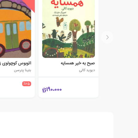
صبح به خیر همسایه
اتوبوس کوچولوی ز
دیوید کالی
بتینا پترسن
٪25
190،000