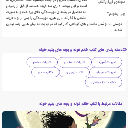
است.بارن هیل دانش آموخته ی دانشگاه کاترین در ایالت مینسوتا است. همسرش، تد
مجله‌ی ایران‌کتاب
بارن هیل، مهندس معمار است و این زوجف دارای سه فرزند هستند.او قبل از رسیدن
به موفقیت در نویسندگی، به تحصیل در رشته ی نویسندگی خلاق پرداخت و به صورت
چی بخونم؟
داوطلبانه، دوره های آتش نشانی را گذراند. بارن هیل، نویسندگی را پس از تولد فرزند
دومش، با نوشتن داستان های کوتاهی آغاز کرد که در نهایت به رمان هایی بلند تبدیل
شدند.
دسته بندی های کتاب خانم غوله و بچه های یتیم خونه
ادبیات آمریکا
ادبیات داستانی
ادبیات معاصر
ادبیات نوجوان
کتاب نوجوان
کتاب مصور
دهه 2020 میلادی
مقالات مرتبط با کتاب خانم غوله و بچه های یتیم خونه