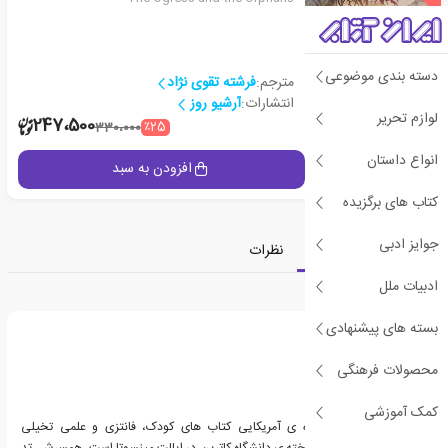
دسته بندی موضوعی
مترجم:
فرشته تقوی نژاد
انتشارات:
آرشیو روز
لوازم تحریر
2
247،500
٪25
330،000
انواع داستان
جزئیات
افزودن به سبد
کتاب های برگزیده
جوایز ادبی
معرفی
دسته‌بندی
نظرات
ادبیات ملل
درباره کلی بارن هیل
بسته های پیشنهادی
محصولات فرهنگی
کمک آموزشی
کلی بارن هیل، نویسنده ی آمریکایی کتاب های کودک، فانتزی و علمی تخیلی