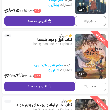
انتشارات:
پرتقال
2
807،500
٪15
950،000
جزئیات
افزودن به سبد
پیشنهاد ویژه
3.4
از
1
رأی
کتاب غول و بچه یتیم‌ها
The Ogress and the Orphans
مترجم:
مجموعه ی مترجمان
انتشارات:
آداش
2
230،999
٪30
330،000
جزئیات
افزودن به سبد
پیشنهاد ویژه
3
از
2
رأی
کتاب خانم غوله و بچه های یتیم خونه
The Ogress and the Orphans