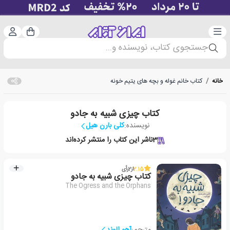
دسته‌بندی
ورود 
سبد خرید
جستجوی کتاب، نویسنده و...
خانه
/
کتاب خانم غوله و بچه های یتیم خونه
کتاب چیزی شبیه به جادو
نویسنده:
کلی بارن هیل
3
ناشر این کتاب را منتشر کرده‌اند
2.15
از
2
رأی
کتاب چیزی شبیه به جادو
The Ogress and the Orphans
مترجم:
آهو الوند