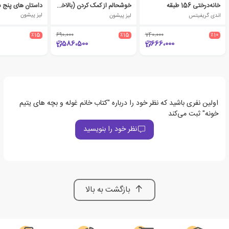
خانه‌درختی 156 طبقه
خوشحالم از کمک کردن (بالاخره)
داستان های پنج ست
اندی گریفیتس
لیز پیشون
لیز پیشون
٪15
690،000
٪15
740،000
٪10
586،500
666،000
اولین نفری باشید که نظر خود را درباره "کتاب خانم غوله و بچه های یتیم
خونه" ثبت می‌کند
نظر خود را بنویسید
بازگشت به بالا