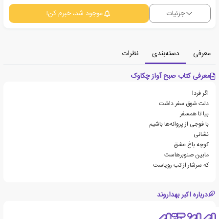
جزئیات
موجود شد، خبرم کن!
معرفی
دسته‌بندی
نظرات
معرفی کتاب صبح آواز چکاوک
اگر فردا
دلت شوق سفر داشت
بیا تا همسفر
با فوجی از پروانه‌ها باشیم
نشانی
کوچه ‌باغ عشق
مابین صنوبرهاست
که سرشار از تب رویاست
درباره اکبر بهداروند