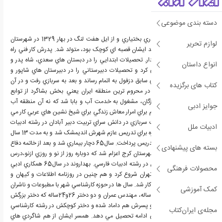
دسته بندی موضوعی
اکبر بهداروند از پدر و مادري بختياري و از ايل هفت لنگ در بهار 1329 در شهرستان
لوازم تحریر
انديمشک، که در زمان تولد ايشان قصبه اي کوچک بود، متولد شد. پدرش کار فني راه
آهن بود و مادرش خانه دار. تحصيلات ابتدايي را در دبستان هاي سعدي، شاه پدر و
انواع داستان
داريوش انديمشک سپري کرد و تحصيلات دبيرستاني را در دبيرستان هاي شاپور و
مولوي انديمشک و پهلوي سابق دزفول به اتمام رساند و بعد به سربازي رفت و در آن
کتاب های برگزیده
دوره سپاهي دانش شد. در محروم ترين منطقه ايران يعني بخش بشاگرد از توابع
ميناب، جنوب استان هرمزگان، مشغول به خدمت آب و بابا شد که نه آن منطقه آب
جوایز ادبی
داشت و نه نان و باباها هم براي امرار معاش زندگي براي شيخ نشين هاي عربي کار مي
کردند. بعد از اتمام خدمت سربازي در دانش سراي تربيت دبير آبادان در رشته ادبيات
ادبیات ملل
قبول شد و بعد از اين دوره براي تدريس عازم شهرش انديمشک شد و به مدت 13 سال
در مدارس انديمشک به تدريس پرداخت. سال65 دچار بيماري شد و بعد از خاتمه دفاع
بسته های پیشنهادی
مقدس از انديمشک به شهرستان کرج اعزام شد که دوباره روز از نو و روزي ازنو،درس
شروع شد و ادامه تحصيل در رشته ادبيات فارسي. بهداروند در سال65 همکاري ادبي
محصولات فرهنگی
خود را با حوزه هنري در تهران شروع کرد و هم چنين در روزنامه اطلاعات و کيهان و
کيهان فرهنگي مشغول به کار شد. سال ها در حوزه کارشناسي شهر با مطبوعات و ناشران
کمک آموزشی
کار کرد. داراي يک پسر31 ساله، مهندس عمران و دو دختر 26و24ساله که دختر بزرگش
به خانه بخت رفته است و پسرش هم داماد شده و دختر کوچکش در رشته کارشناسي
مجله‌ی ایران‌کتاب
ارشد ترجمه زبان انگليسي ادامه تحصيل مي دهد. همسر ايشان از هم شاگردي هاي