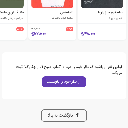
عطسه ی سبز بلوط
نامشخص
قشنگ ترین منحنی
اکبر بهداروند
محمدجواد بحیرایی
سیدمهدار بنی هاشم
٪25
30،000
٪25
22،500
48،000
اولین نفری باشید که نظر خود را درباره "کتاب صبح آواز چکاوک" ثبت
می‌کند
نظر خود را بنویسید
بازگشت به بالا