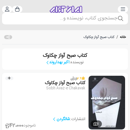
دسته‌بندی
ورود 
سبد خرید
جستجوی کتاب، نویسنده و...
خانه
/
کتاب صبح آواز چکاوک
کتاب صبح آواز چکاوک
نویسنده:
اکبر بهداروند
3.9
از
1
رأی
کتاب صبح آواز چکاوک
Sobh Avaz-e Chakavak
انتشارات:
شالگردن
1
42،000
ناموجود