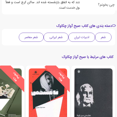
دوران تحصيل ايشان هستند که به اتفاق بازنشسته شده اند. ساکن کرج است و فعلاً
چی بخونم؟
هم در کيهان فرهنگي مشغول خدمت است.
دسته بندی های کتاب صبح آواز چکاوک
شعر
ادبیات ایران
شعر ایرانی
شعر معاصر
کتاب های مرتبط با صبح آواز چکاوک
ی
ش
ن
ه
ا
د
و
ی
ژ
ی
ش
ن
ه
ا
د
و
ی
ژ
پ
ه
پ
ه