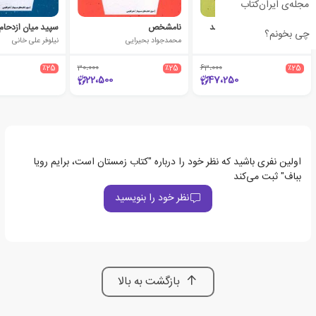
مجله‌ی ایران‌کتاب
خاطراتت گنجشک می شوند
نامشخص
سپید میان ازدحام
چی بخونم؟
متین سادات نبوی
محمدجواد بحیرایی
نیلوفر علی خانی
٪25
30،000
٪25
63،000
٪25
22،500
47،250
اولین نفری باشید که نظر خود را درباره "کتاب زمستان است، برایم رویا
بباف" ثبت می‌کند
نظر خود را بنویسید
بازگشت به بالا