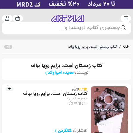
دسته‌بندی
ورود 
سبد خرید
جستجوی کتاب، نویسنده و...
خانه
/
کتاب زمستان است، برایم رویا بباف
کتاب زمستان است، برایم رویا بباف
نویسنده:
سعیده امیراولاد
3.9
از
1
رأی
کتاب زمستان است، برایم رویا بباف
مجموعه شعر آزاد
It's winter...
انتشارات:
شالگردن