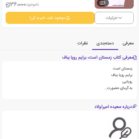
1
36،000
ناموجود
جزئیات
موجود شد، خبرم کن!
معرفی
دسته‌بندی
نظرات
معرفی کتاب زمستان است، برایم رویا بباف
زمستان است
برایم رویا بباف
رویایی
به گرمای حضورت...
درباره سعیده امیراولاد