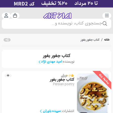
دسته‌بندی
ورود 
سبد خرید
جستجوی کتاب، نویسنده و...
خانه
/
کتاب جغور بغور
کتاب جغور بغور
نویسنده:
امید مهدی نژاد
پیشنهاد ویژه
3.6
از
1
رأی
کتاب جغور بغور
Persian poetry
انتشارات:
سپیده باوران