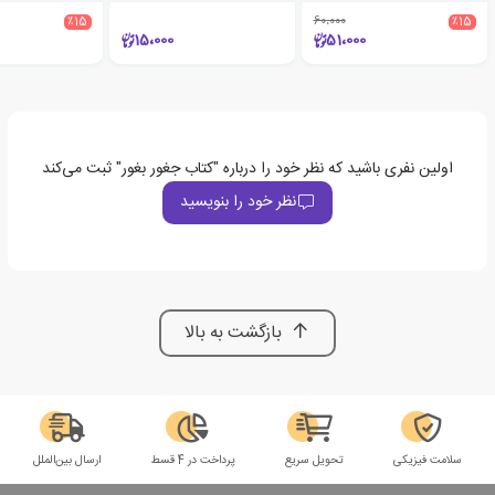
٪15
60،000
٪15
15،000
51،000
اولین نفری باشید که نظر خود را درباره "کتاب جغور بغور" ثبت می‌کند
نظر خود را بنویسید
بازگشت به بالا
سلامت فیزیکی
تحویل سریع
پرداخت در 4 قسط
ارسال بین‌الملل