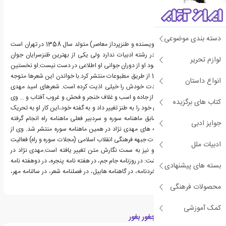
دسته بندی موضوعی
امید مهدی نژاد (شاعر و نویسنده و طنزپرداز معاصر) متولد سال 1358 در تهران است
.وی تحصیلات آکادمیک در رشته ادبیات ندارد ولی یکی از بهترین ظنزسرایان جوان
لوازم تحریر
معاصر می باشد.به گفته خود او از دوران جوانی او اطلاعی در دست نیست.او نخستین
شعرهایش را در سال 1381 از طریق مطبوعات منتشر کرد.با خواندن این شعرها متوجه
انواع داستان
می شویم امید در این مدت خودش را خیلی اذیت کرده است. شعرهای امید مهدی
نژاد در آن دوران سرشارند از جاده و اسب و غلاف خنجر و فحش و غروب آفتاب و ... وی
کتاب های برگزیده
از سال 1383 سبک شعری خود را به طنز تغییر داد و به گفته خود،این کار او به تحریک
«وحید جلیلی» سردبیر سابق ماهنامه سوره و سردبیر فعلی ماهنامه راه انجام گرفته
جوایز ادبی
است. نخستین طنزنوشته های مهدی نژاد در همین ماهنامه سوره منتشر شد. وی از
سال 1383 در دفتر مطالعات جبهه فرهنگی انقلاب اسلامی (مجلات سوره و راه) فعالیت
ادبیات ملل
می کند و فعالیت ادبی او نیز به سمت نگارش متن تغییر یافته است.مهدی نژاد در
جاهای دیگری هم طنز نوشت: در روزنامه جام جم، در هفته نامه پنجره، در دوهفته نامه
بسته های پیشنهادی
آینده سازان، در ماهنامه خردنامه، در گاهنامه هابیل، در فصلنامه شعر، در سالنامه مهر،
در کتاب های خودش و ....
محصولات فرهنگی
کمک آموزشی
دسته بندی های کتاب جغور بغور