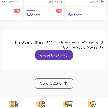
فیلیپا گریگوری
پائولا مک لین
لیندا کوهن لویمن
٪15
800،000
٪15
680،000
390،000
اولین نفری باشید که نظر خود را درباره "کتاب The Giver of Stars
(Jojo Moyes 16)" ثبت می‌کند
نظر خود را بنویسید
بازگشت به بالا