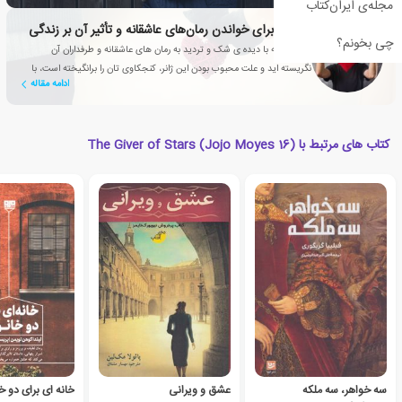
مجله‌ی ایران‌کتاب
5 دلیل برای خواندن رمان‌های عاشقانه‌‌ و تأثیر آن بر زندگی
چی بخونم؟
اگر همیشه با دیده ی شک و تردید به رمان های عاشقانه و طرفداران آن
نگریسته اید و علت محبوب بودن این ژانر، کنجکاوی تان را برانگیخته است، با
ادامه مقاله
این مقاله همراه شوید
کتاب های مرتبط با The Giver of Stars (Jojo Moyes 16)
سه خواهر، سه ملکه
عشق و ویرانی
خانه ای برای دو خ