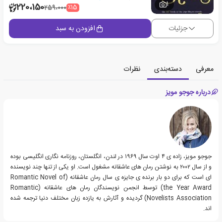
1
220،150
٪15
259،000
جزئیات
افزودن به سبد
معرفی
دسته‌بندی
نظرات
درباره جوجو مویز
جوجو مویز، زاده ی ۴ اوت سال ۱۹۶۹ در لندن، انگلستان، روزنامه نگاری انگلیسی بوده
و از سال ۲۰۰۲ به نوشتن رمان های عاشقانه مشغول است. او یکی از تنها چند نویسنده
ای است که برای دو بار برنده ی جایزه ی سال رمان عاشقانه (Romantic Novel of
the Year Award) توسط انجمن نویسندگان رمان های عاشقانه (Romantic
Novelists Association) گردیده و آثارش به یازده زبان مختلف دنیا ترجمه شده
اند.