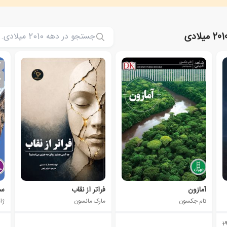
آمازون
فراتر از نقاب
سا
تام جکسون
مارک مانسون
ژا
1