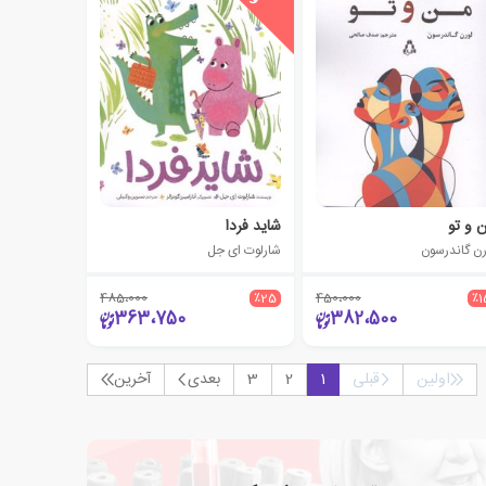
 و تو
شاید فردا
رن گاندرسون
شارلوت ای جل
485،000
٪25
450،000
٪1
363،750
382،500
اولین
قبلی
1
2
3
بعدی
آخرین