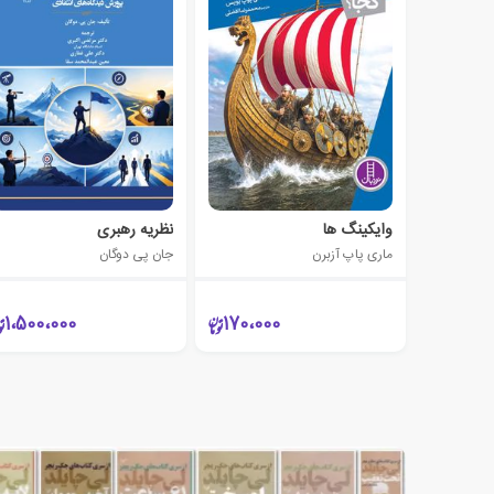
وایکینگ ها
نظریه رهبری
ماری پاپ آزبرن
جان پی دوگان
1،500،000
170،000