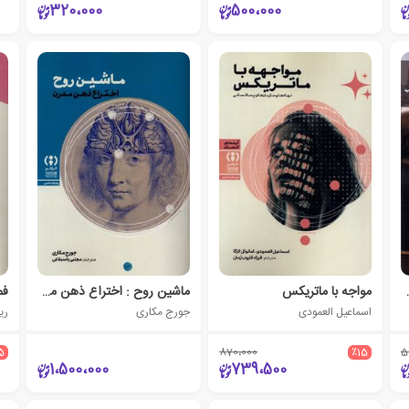
320،000
500،000
2014،200)
مواجه با ماتریکس
ماشین روح : اختراع‌ ذهن‌ مدرن
اسماعیل العمودی
جورج مکاری
ری
5
870،000
٪15
5
1،500،000
739،500