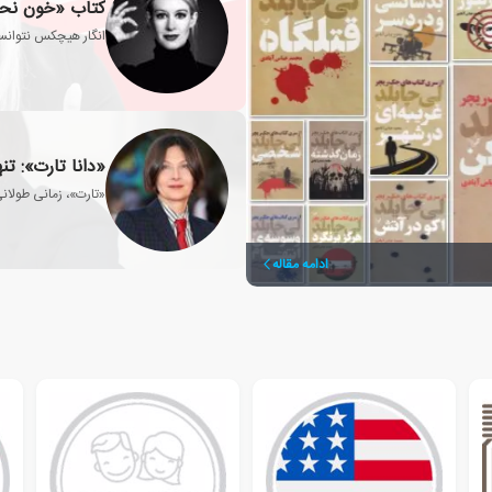
کتاب «خون نحس
انگار هیچکس نتوانس
«دانا تارت»: ت
«تارت»، زمانی طولان
ادامه مقاله