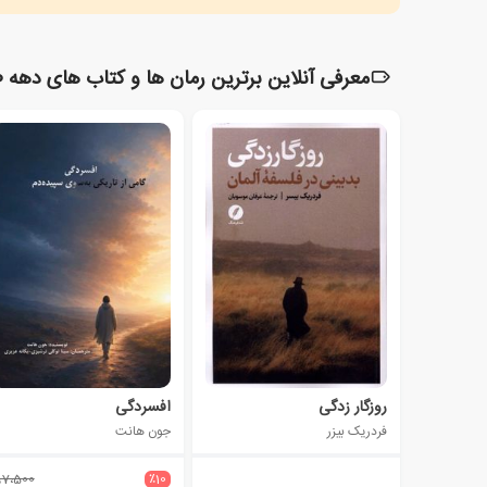
معرفی آنلاین برترین رمان ها و کتاب های دهه 2010 میلادی
روزگار زدگی
افسردگی
فردریک بیزر
جون هانت
97،500
٪10