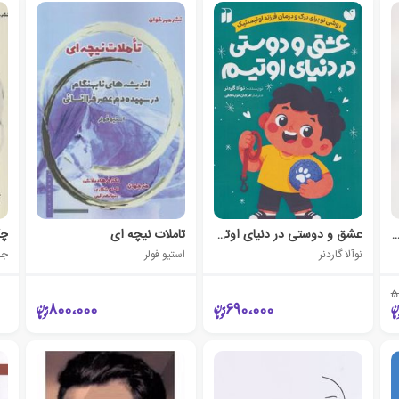
صندلی: من کسی را ندارم، اتاق مخفی، صندلی
عشق و دوستی در دنیای اوتیسم
تاملات نیچه ای
نوآلا گاردنر
استیو فولر
جا
5
800،000
690،000