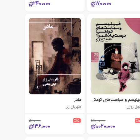
240،000
170،000
فمینیسم و سیاست‌های کودکی: دوست یا دشمن؟
مادر
چل روزن
فلوریان زلر
160،000
٪15
1،200،000
٪1
136،000
1،020،000