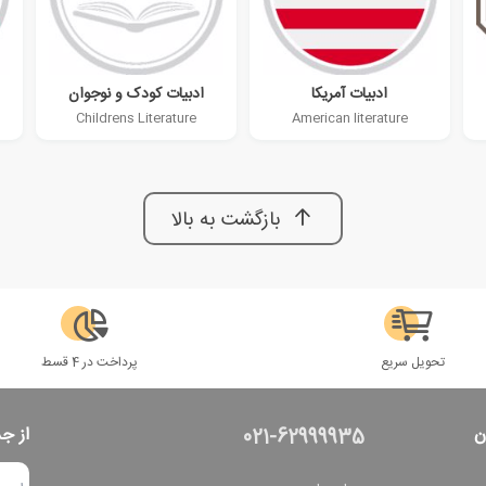
ادبیات آمریکا
ادبیات کودک و نوجوان
Childrens Literature
American literature
بازگشت به بالا
تحویل سریع
پرداخت در 4 قسط
ن
از ج
021-62999935