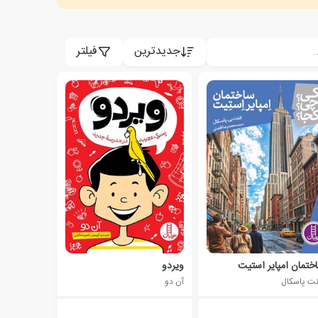
جدیدترین
فیلتر
ختمان امپایر استیت
ویردو
نت پاسکال
آن دو