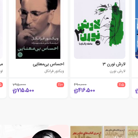
لارش نورن 3
احساس بی‌معنایی
من
لارش نورن
ویکتور فرانکل
لو
5
795،000
٪10
490،000
٪15
715،500
416،500