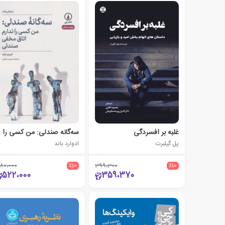
غلبه بر افسردگی
سه‌گانه 
پل گیلبرت
ادوارد باند
80،000
٪10
399،300
٪10
522،000
359،370