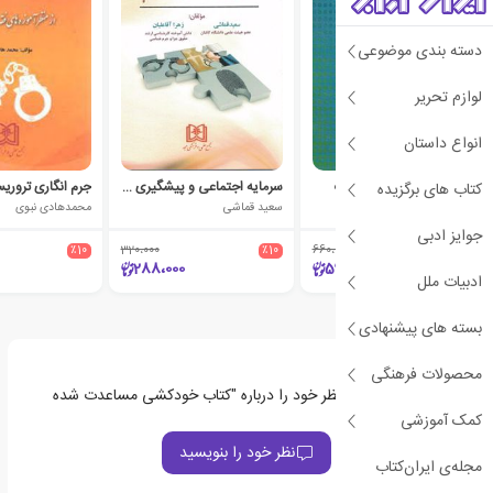
دسته بندی موضوعی
لوازم تحریر
انواع داستان
جرم انگاری در حوزه فرهنگ
سرمایه اجتماعی و پیشگیری از جرم
جرم انگاری تروری
کتاب های برگزیده
امیرحمزه زینالی
سعید قماشی
محمدهادی نبوی
جوایز ادبی
٪10
320،000
٪10
660،000
٪10
288،000
594،000
ادبیات ملل
بسته های پیشنهادی
محصولات فرهنگی
اولین نفری باشید که نظر خود را درباره "کتاب خودکشی مساعدت شده
پزشکی" ثبت می‌کند
کمک آموزشی
نظر خود را بنویسید
مجله‌ی ایران‌کتاب