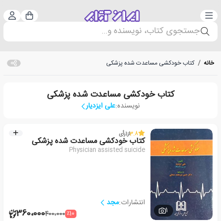
دسته‌بندی
ورود 
سبد خرید
جستجوی کتاب، نویسنده و...
خانه
/
کتاب خودکشی مساعدت شده پزشکی
کتاب خودکشی مساعدت شده پزشکی
نویسنده:
علی ایزدیار
3.8
از
1
رأی
کتاب خودکشی مساعدت شده پزشکی
Physician assisted suicide
انتشارات:
مجد
1
360،000
٪10
400،000