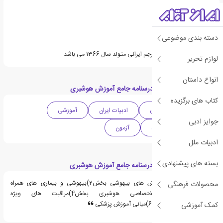
دسته بندی موضوعی
دکتر پریسا مرادی مجد مترجم ایرانی متولد سال 1366 می باشد.
لوازم تحریر
انواع داستان
دسته بندی های کتاب درسنامه جامع آموزش هوشبری
کتاب های برگزیده
علمی
پزشکی
ادبیات ایران
آموزشی
جوایز ادبی
کنکور کارشناسی ارشد
آزمون
ادبیات ملل
بسته های پیشنهادی
قسمت هایی از کتاب درسنامه جامع آموزش هوشبری
بخش1)اصول و روش های بیهوشی بخش2)بیهوشی و بیماری های همراه
محصولات فرهنگی
بخش3)داروشناسی اختصاصی هوشبری بخش4)مراقبت های ویژه
بخش5)فیزیولوژی بخش6)مبانی آموزش پزشکی
کمک آموزشی