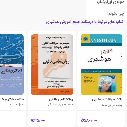
مجله‌ی ایران‌کتاب
چی بخونم؟
کتاب های مرتبط با درسنامه جامع آموزش هوشبری
بانک سوالات هوشبری
روانشناسی بالینی
خلاصه باکتری شن
پریسا مرادی مجد
مجموعه ی نویسندگان
جلال مردانه
45،000
580،000