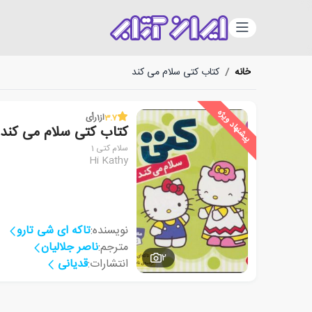
دسته‌بندی
خانه
/
کتاب کتی سلام می کند
پیشنهاد ویژه
3.7
از
1
رأی
کتاب کتی سلام می کند
سلام کتی 1
Hi Kathy
نویسنده:
تاکه ای شی تارو
مترجم:
ناصر جلالیان
2
انتشارات:
قدیانی