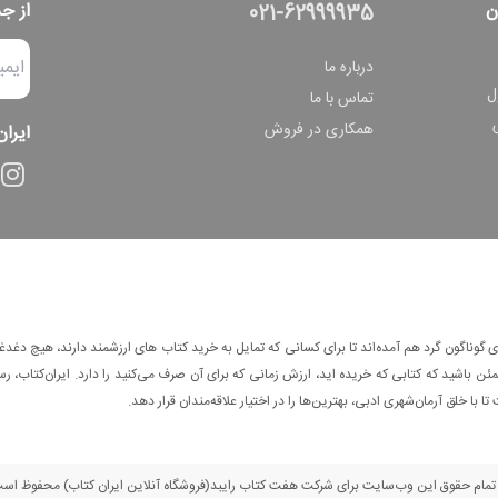
ن
از ج
021-62999935
درباره ما
ل
تماس با ما
همکاری در فروش
ایران
وناگون گرد هم آمده‌اند تا برای کسانی که تمایل به خرید کتاب های ارزشمند دارند، هیچ دغدغه
 باشید که کتابی که خریده اید، ارزش زمانی که برای آن صرف می‌کنید را دارد. ایران‌کتاب، رس
ا با خلق آرمان‌شهری ادبی، بهترین‌ها را در اختیار علاقه‌مندان قرار دهد.
مام حقوق این وب‌سایت برای شرکت هفت کتاب رایبد(فروشگاه آنلاین ایران کتاب) محفوظ اس