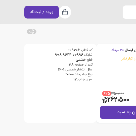
ورود / ثبت‌نام
سبد خرید
 ارسال:
20 مرداد
کد کتاب:
129206
شابک:
978-9644177996
 انبار نشر
قطع:
خشتی
تعداد صفحه:
28
سال انتشار شمسی:
1401
نوع جلد:
جلد سخت
سری چاپ:
13
٪25
350،000
262،500
ن به سبد