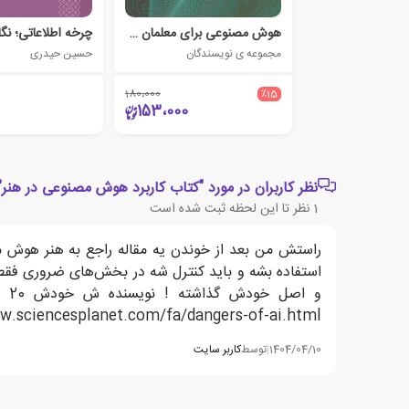
هوش مصنوعی برای معلمان مدرسه
چرخه اطلاعاتی؛ نگا
مجموعه ی نویسندگان
حسین حیدری
180،000
٪15
153،000
نظر کاربران در مورد "کتاب کاربرد هوش مصنوعی در هنر"
1
نظر تا این لحظه ثبت شده است
راستش من بعد از خوندن یه مقاله راجع به هنر هوش م
استفاده بشه و باید کنترل شه در بخش‌های ضروری فقط
و 
w.sciencesplanet.com/fa/dangers-of-ai.html
1404/04/10
|
توسط
کاربر سایت