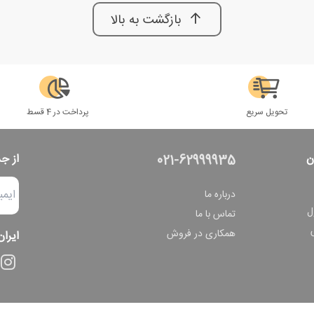
بازگشت به بالا
تحویل سریع
پرداخت در 4 قسط
ن
از ج
021-62999935
درباره ما
ل
تماس با ما
همکاری در فروش
ایران