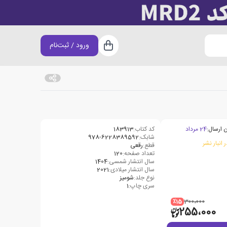
ورود / ثبت‌نام
سبد خرید
 ارسال:
24 مرداد
کد کتاب:
183913
شابک:
978-6228389592
 انبار نشر
قطع:
رقعی
تعداد صفحه:
120
سال انتشار شمسی:
1404
سال انتشار میلادی:
2021
نوع جلد:
شومیز
سری چاپ:
1
٪15
300،000
255،000