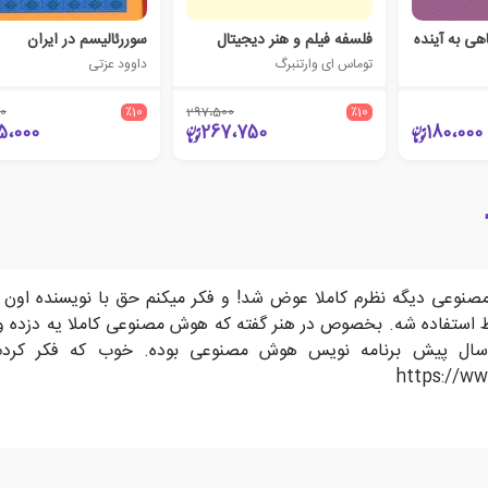
هی به آینده
فلسفه فیلم و هنر دیجیتال
سوررئالیسم در ایران
توماس ای وارتنبرگ
داوود عزتی
0
٪10
297،500
٪10
5،000
267،750
180،000
صنوعی دیگه نظرم کاملا عوض شد! و فکر میکنم حق با نویسنده اون مق
 استفاده شه. بخصوص در هنر گفته که هوش مصنوعی کاملا یه دزده 
اصل خودش گذاشته ! نویسنده ش خودش 20 سال پیش برنامه نویس هوش مصنوعی بوده. خ
https://ww