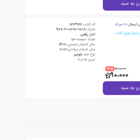
ن به سبد
 ارسال:
20 مرداد
کد کتاب:
133972
شابک:
978-6003820708
قطع:
رقعی
تعداد صفحه:
110
سال انتشار شمسی:
1402
سال انتشار میلادی:
2021
نوع جلد:
شومیز
سری چاپ:
1
٪25
120،000
90،000
ن به سبد