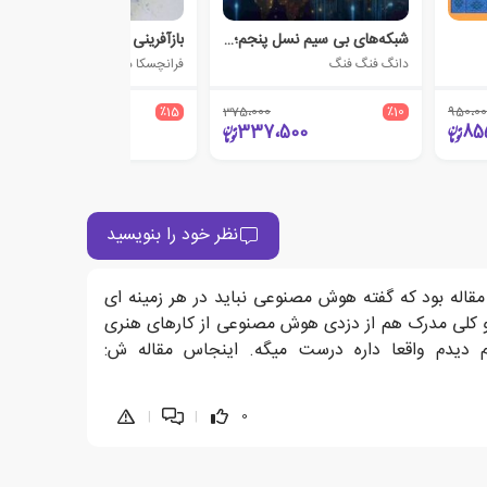
شبکه‌های بی سیم نسل پنجم؛ امنیت و حریم خصوصی
بازآفرینی شهری
دانگ فنگ فنگ
فرانچسکا دی فیلیپی
220،000
٪15
375،000
٪10
950،00
187،000
337،500
85
نظر خود را بنویسید
اله بود که گفته هوش مصنوعی نباید در هر زمینه ای
و کلی مدرک هم از دزدی هوش مصنوعی از کارهای هنری
وب که فکر کردم دیدم واقعا داره درست میگه. اینجاس مقاله ش:
|
|
0