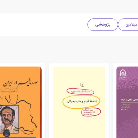
پژوهشی