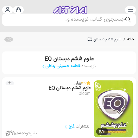
دسته‌بندی
ورود 
سبد خرید
جستجوی کتاب، نویسنده و...
خانه
/
علوم ششم دبستان EQ
علوم ششم دبستان EQ
نویسنده:
فاطمه حسینی رباطی
3.4
از
1
رأی
علوم ششم دبستان EQ
Oloom
انتشارات:
گاج
1
91،000
ناموجود