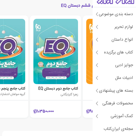
محصولات مرتبط با علوم ششم دبستان EQ
دسته بندی موضوعی
لوازم تحریر
انواع داستان
کتاب های برگزیده
جوایز ادبی
ادبیات ملل
فارسی پنجم دبستان EQ
کتاب جامع دوم دبستان EQ
کتاب جامع پنجم دب
بسته های پیشنهادی
نعمت الله بوالحسنی
زهرا گلپایگانی
گروه مولفان انتشارا
محصولات فرهنگی
1،350،000
95،000
کمک آموزشی
مجله‌ی ایران‌کتاب