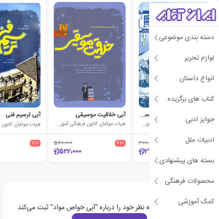
دسته بندی موضوعی
لوازم تحریر
انواع داستان
کتاب های برگزیده
آبی خلاقیت تصویری و تجسمی
آبی خلاقیت موسیقی
آبی ترسیم فنی
جوایز ادبی
هیات مولفان کانون فرهنگی آموزش (قلم چی)
هیات مولفان کانون فرهنگی آموزش (قلم چی)
ادبیات ملل
٪10
580،000
٪10
300،000
٪10
522،000
270،000
بسته های پیشنهادی
محصولات فرهنگی
کمک آموزشی
اولین نفری باشید که نظر خود را درباره "آبی خواص مواد" ثبت می‌کند