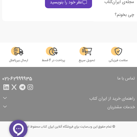
مجله‌ی ایران‌کتاب
نظر خود را بنویسید
چی بخونم؟
سلامت فیزیکی
تحویل سریع
پرداخت در 4 قسط
ارسال بین‌الملل
تماس با ما
021-62999935
راهنمای خرید از ایران کتاب
ثبت سفارش
شیوه پرداخت
خدمات مشتریان
تخفیف‌های خرید
شرایط ارسال سفارش
درباره ما
شرایط استفاده
حریم خصوصی
پیگیری سفارش
بازگرداندن سفارش
پرسش‌های متداول
© تمام حقوق این وب‌سایت برای فروشگاه آنلاین ایران کتاب محفوظ است.