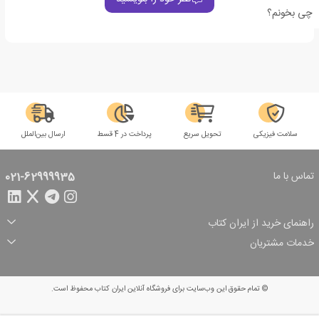
چی بخونم؟
سلامت فیزیکی
تحویل سریع
پرداخت در 4 قسط
ارسال بین‌الملل
تماس با ما
021-62999935
راهنمای خرید از ایران کتاب
ثبت سفارش
شیوه پرداخت
خدمات مشتریان
تخفیف‌های خرید
شرایط ارسال سفارش
درباره ما
شرایط استفاده
حریم خصوصی
پیگیری سفارش
بازگرداندن سفارش
پرسش‌های متداول
© تمام حقوق این وب‌سایت برای فروشگاه آنلاین ایران کتاب محفوظ است.