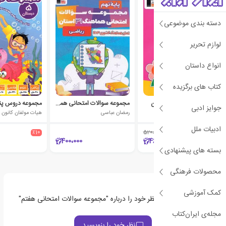
دسته بندی موضوعی
لوازم تحریر
انواع داستان
کتاب های برگزیده
مجموعه دروس اول دبستان
مجموعه سوالات امتحانی هماهنگ 31 استان ریاضی نهم
مجموعه دروس پن
جوایز ادبی
نرگس قهرمانی بجندی
رمضان عباسی
ادبیات ملل
٪10
520،000
٪10
400،000
468،000
بسته های پیشنهادی
محصولات فرهنگی
کمک آموزشی
اولین نفری باشید که نظر خود را درباره "مجموعه سوالات امتحانی هفتم"
ثبت می‌کند
مجله‌ی ایران‌کتاب
نظر خود را بنویسید