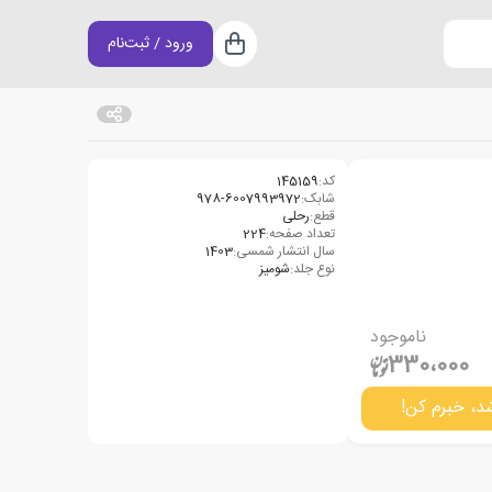
ورود / ثبت‌نام
سبد خرید
کد:
145159
شابک:
978-6007993972
قطع:
رحلی
تعداد صفحه:
224
سال انتشار شمسی:
1403
نوع جلد:
شومیز
ناموجود
330،000
د، خبرم کن!