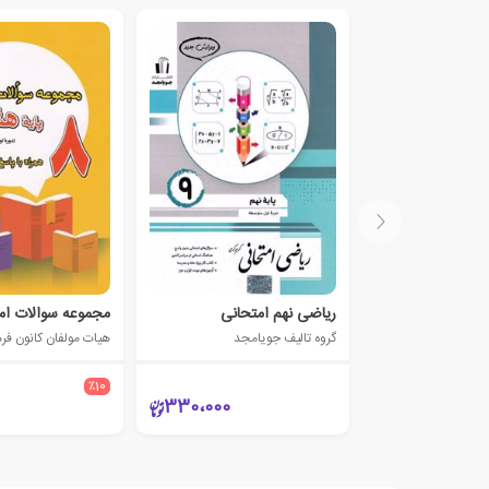
ریاضی نهم امتحانی
گروه تالیف جویامجد
٪10
330،000