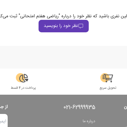
لین نفری باشید که نظر خود را درباره "ریاضی هفتم امتحانی" ثبت می‌کن
نظر خود را بنویسید
تحویل سریع
پرداخت در 4 قسط
ن
از ج
021-62999935
درباره ما