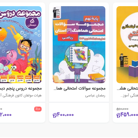
مجموعه سوالات امتحانی هشتم
مجموعه سوالات امتحانی هماهنگ 31 استان ریاضی نهم
مجموعه دروس پنجم دبس
هیات مولفان کانون فرهنگی آموزش (قلم چی)
رمضان عباسی
00
٪10
510،000
2،000
400،000
459،000