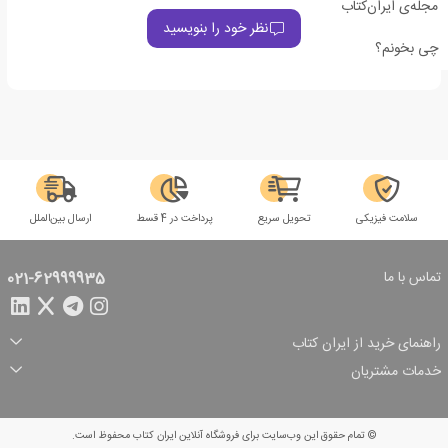
مجله‌ی ایران‌کتاب
نظر خود را بنویسید
چی بخونم؟
سلامت فیزیکی
تحویل سریع
پرداخت در 4 قسط
ارسال بین‌الملل
تماس با ما
021-62999935
راهنمای خرید از ایران کتاب
ثبت سفارش
شیوه پرداخت
خدمات مشتریان
تخفیف‌های خرید
شرایط ارسال سفارش
درباره ما
شرایط استفاده
حریم خصوصی
پیگیری سفارش
بازگرداندن سفارش
پرسش‌های متداول
© تمام حقوق این وب‌سایت برای فروشگاه آنلاین ایران کتاب محفوظ است.