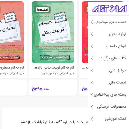
دسته بندی موضوعی
لوازم تحریر
انواع داستان
کتاب های برگزیده
گام به گام حسابداری یازدهم هنرستان
گام به گام تربیت بدنی یازدهم هنرستان
جوایز ادبی
گروه آموزشی مهندس اخوان
گروه آموزشی مهندس اخوان
گروه آموزشی مهندس
ادبیات ملل
395،000
580،000
بسته های پیشنهادی
محصولات فرهنگی
کمک آموزشی
اولین نفری باشید که نظر خود را درباره "گام به گام گرافیک یازدهم
هنرستان" ثبت می‌کند