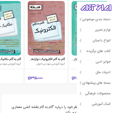
دسته بندی موضوعی
لوازم تحریر
انواع داستان
کتاب های برگزیده
گام به گام عمومی و پایه دوازدهم هنرستان
گام به گام الکترونیک دوازدهم هنرستان
جوایز ادبی
گروه آموزشی مهندس اخوان
گروه آموزشی مهندس اخوان
گروه آموزشی مهندس
ادبیات ملل
395،000
280،000
بسته های پیشنهادی
محصولات فرهنگی
کمک آموزشی
اولین نفری باشید که نظر خود را درباره "گام به گام نقشه کشی معماری
دوازدهم هنرستان" ثبت می‌کند