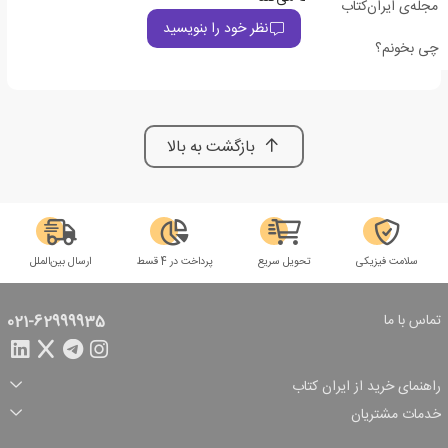
مجله‌ی ایران‌کتاب
نظر خود را بنویسید
چی بخونم؟
بازگشت به بالا
سلامت فیزیکی
تحویل سریع
پرداخت در 4 قسط
ارسال بین‌الملل
تماس با ما
021-62999935
راهنمای خرید از ایران کتاب
ثبت سفارش
شیوه پرداخت
خدمات مشتریان
تخفیف‌های خرید
شرایط ارسال سفارش
درباره ما
شرایط استفاده
حریم خصوصی
پیگیری سفارش
بازگرداندن سفارش
پرسش‌های متداول