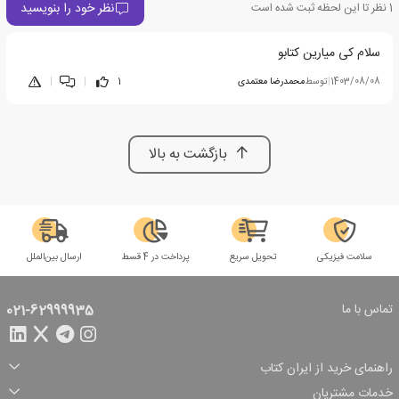
نظر خود را بنویسید
1
نظر تا این لحظه ثبت شده است
سلام کی میارین کتابو
1403/08/08
|
توسط
محمدرضا معتمدی
1
|
|
بازگشت به بالا
سلامت فیزیکی
تحویل سریع
پرداخت در 4 قسط
ارسال بین‌الملل
تماس با ما
021-62999935
راهنمای خرید از ایران کتاب
ثبت سفارش
شیوه پرداخت
خدمات مشتریان
تخفیف‌های خرید
شرایط ارسال سفارش