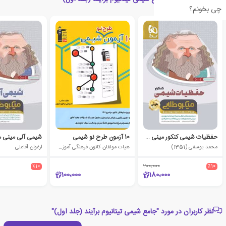
چی بخونم؟
حفظیات شیمی کنکور مینی میکرو طلایی
10 آزمون طرح نو شیمی
شیمی آلی مینی م
محمد یوسفی (1351)
هیات مولفان کانون فرهنگی آموزش (قلم چی)
ارغوان آقاعلی
٪10
200،000
٪10
100،000
180،000
نظر کاربران در مورد "جامع شیمی تیتانیوم برآیند (جلد اول)"