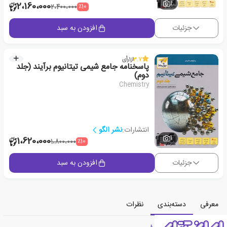
1
2،160،000
٪10
2،400،000
جزئیات
افزودن به سبد
3.7
از
1
رأی
پاسخنامه جامع شیمی تیتانیوم برآیند (جلد
دوم)
Chemistry
انتشارات:
نشر الگو
1
1،620،000
٪10
1،800،000
جزئیات
افزودن به سبد
معرفی
دسته‌بندی
نظرات