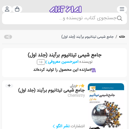
دسته‌بندی
ورود 
سبد خرید
جستجوی کتاب، نویسنده و...
خانه
/
جامع شیمی تیتانیوم برآیند (جلد اول)
جامع شیمی تیتانیوم برآیند (جلد اول)
نویسنده:
امیرحسین معروفی
1
2
سازنده این محصول را تولید کرده‌اند
3.2
از
1
رأی
جامع شیمی تیتانیوم برآیند (جلد اول)
Chemistry
انتشارات:
نشر الگو