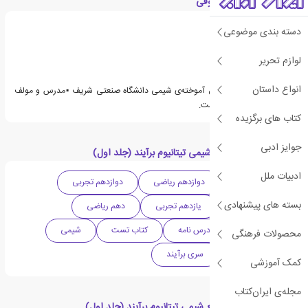
درباره امیرحسین معروفی
دسته بندی موضوعی
لوازم تحریر
انواع داستان
امیرحسین معروفی دانش آموخته‌ی شیمی دانشگاه صنعتی شریف ▪️مدرس و مولف
کتاب هایکمک اموزشی است.
کتاب های برگزیده
جوایز ادبی
دسته بندی های جامع شیمی تیتانیوم برآیند (جلد اول)
ادبیات ملل
متوسطه دوم
دوازدهم ریاضی
دوازدهم تجربی
بسته های پیشنهادی
یازدهم ریاضی
یازدهم تجربی
دهم ریاضی
دهم تجربی
درس نامه
کتاب تست
شیمی
محصولات فرهنگی
کمک آموزشی
سری برآیند
کمک آموزشی
مجله‌ی ایران‌کتاب
محصولات مرتبط با جامع شیمی تیتانیوم برآیند (جلد اول)