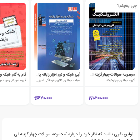
چی بخونم؟
مجموعه سوالات چهار گزینه ای الکتروتکنیک
آبی شبکه و نرم افزار رایانه پایه دهم و یازدهم کنکور هنرستان
گروه مولفان چهارخونه
هیات مولفان کانون فرهنگی آموزش (قلم چی)
گروه آموزشی مهندس
670،000
1،200،000
اولین نفری باشید که نظر خود را درباره "مجموعه سوالات چهار گزینه ای