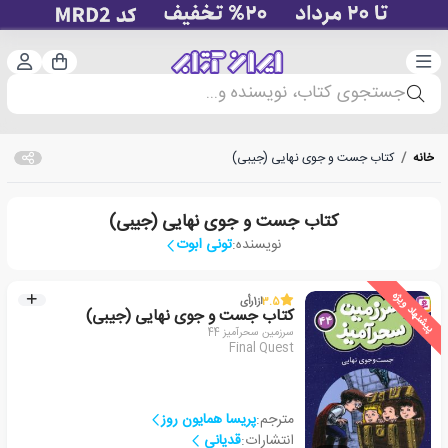
دسته‌بندی
ورود 
سبد خرید
جستجوی کتاب، نویسنده و...
خانه
/
کتاب جست و جوی نهایی (جیبی)
کتاب جست و جوی نهایی (جیبی)
نویسنده:
تونی ابوت
پیشنهاد ویژه
3.5
از
1
رأی
کتاب جست و جوی نهایی (جیبی)
سرزمین سحرآمیز 44
Final Quest
مترجم:
پریسا همایون روز
انتشارات:
قدیانی