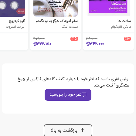
ساعت ها
تمام آنچه که هرگز به تو نگفتم
آلیو کیتریج
مایکل کانینگهام
سلست اینگ
الیزابت استروت
379،000
٪15
380،000
٪10
322،150
342،000
اولین نفری باشید که نظر خود را درباره "کتاب گله‌های کارگری از چرخ
ستمگری" ثبت می‌کند
نظر خود را بنویسید
بازگشت به بالا