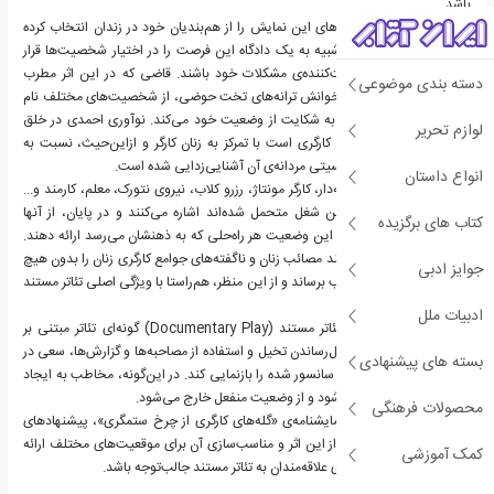
باشد.
سروناز احمدی، شخصیت‌های این نمایش را از هم‌بندیان خود در زندان انتخاب کرده
است و با ایجاد فضایی شبیه به یک دادگاه این فرصت را در اختیار شخصیت‌ها قرار
می‌دهد که هر یک روایت‌کننده‌ی مشکلات خود باشند. قاضی که در این اثر مطرب
دسته بندی موضوعی
نامیده می‌شود، همراه با خوانش ترانه‌های تخت حوضی، از شخصیت‌های مختلف نام
می‌برد و هریک را دعوت به شکایت از وضعیت خود می‌کند. نوآوری احمدی در خلق
لوازم تحریر
این اثر، نگاهی به جوامع کارگری است با تمرکز به زنان کارگر و ازاین‌حیث، نسبت به
واژه‌ی کارگر و کلیشه‌ی جنسیتی مردانه‌ی آن آشنایی‌زدایی شده است.
انواع داستان
شخصیت‌هایی چون: خانه‌دار، کارگر مونتاژ، رزرو کلاب، نیروی نتورک، معلم، کارمند و...
هریک به رنجی که در این شغل متحمل شده‌اند اشاره می‌کنند و در پایان، از آنها
کتاب های برگزیده
خواسته می‌شود برای حل این وضعیت هر راه‌حلی که به ذهنشان می‌رسد ارائه دهند.
این نمایشنامه سعی می‌کند مصائب زنان و ناگفته‌های جوامع کارگری زنان را بدون هیچ
جوایز ادبی
واسطه‌ای به گوش مخاطب برساند و از این منظر، هم‌راستا با ویژگی اصلی تئاتر مستند
طراحی شده است.
ادبیات ملل
طبق تعاریف آکادمیک، تئاتر مستند (Documentary Play) گونه‌ای تئاتر مبتنی بر
واقعیت است و با به‌حداقل‌رساندن تخیل و استفاده از مصاحبه‌ها و گزارش‌ها، سعی در
بسته های پیشنهادی
آن دارد که وقایع پنهان یا سانسور شده را بازنمایی کند. در این‌گونه، مخاطب به ایجاد
مشارکت فکری دعوت می‌شود و از وضعیت منفعل خارج می‌شود.
محصولات فرهنگی
سروناز احمدی در کتاب نمایشنامه‌ی «گله‌های کارگری از چرخ ستمگری»، پیشنهادهای
مختلفی برای گرته‌برداری از این اثر و مناسب‌سازی آن برای موقعیت‌های مختلف ارائه
کمک آموزشی
داده است که می‌تواند برای علاقه‌مندان به تئاتر مستند جالب‌توجه باشد.