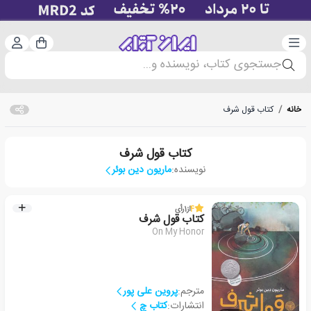
دسته‌بندی
ورود 
سبد خرید
جستجوی کتاب، نویسنده و...
خانه
/
کتاب قول شرف
کتاب قول شرف
نویسنده:
ماریون دین بوئر
4
از
1
رأی
کتاب قول شرف
On My Honor
مترجم:
پروین علی پور
انتشارات:
کتاب چ