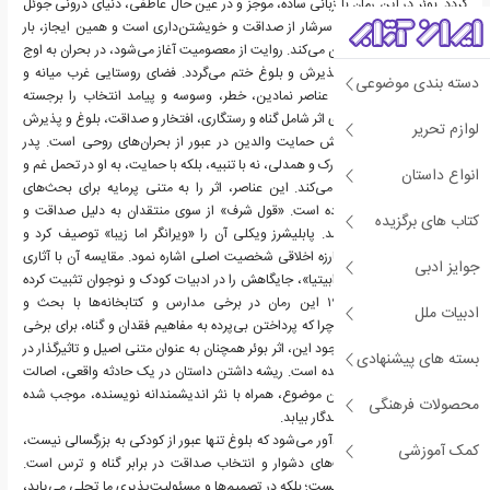
گردد. بوئر در این رمان با زبانی ساده، موجز و در عین حال عاطفی، دنیای درونی جوئل
را آشکار می‌کند. سبک او سرشار از صداقت و خویشتن‌داری است و همین ایجاز، بار
عاطفی داستان را دوچندان می‌کند. روایت از معصومیت آغاز می‌شود، در بحران به اوج
می‌رسد و در نهایت به پذیرش و بلوغ ختم می‌گردد. فضای روستایی غرب میانه و
دسته بندی موضوعی
حضور رودخانه، به عنوان عناصر نمادین، خطر، وسوسه و پیامد انتخاب را برجسته
می‌سازند. مضامین محوری اثر شامل گناه و رستگاری، افتخار و صداقت، بلوغ و پذیرش
لوازم تحریر
مسئولیت و همچنین نقش حمایت والدین در عبور از بحران‌های روحی است. پدر
جوئل با رفتاری مبتنی بر درک و همدلی، نه با تنبیه، بلکه با حمایت، به او در تحمل غم و
انواع داستان
پذیرش مسئولیت کمک می‌کند. این عناصر، اثر را به متنی پرمایه برای بحث‌های
تربیتی و اخلاقی بدل کرده است. «قول شرف» از سوی منتقدان به دلیل صداقت و
کتاب های برگزیده
قدرت عاطفی ستایش شد. پابلیشرز ویکلی آن را «ویرانگر اما زیبا» توصیف کرد و
بوک‌لیست نیز به عمق مبارزه اخلاقی شخصیت اصلی اشاره نمود. مقایسه آن با آثاری
جوایز ادبی
همچون «پلی به سوی ترابیتیا»، جایگاهش را در ادبیات کودک و نوجوان تثبیت کرده
است. البته در دهه ۱۹۹۰ این رمان در برخی مدارس و کتابخانه‌ها با بحث و
ادبیات ملل
مخالفت‌هایی همراه شد، چرا که پرداختن بی‌پرده به مفاهیم فقدان و گناه، برای برخی
حساسیت‌برانگیز بود. با وجود این، اثر بوئر همچنان به عنوان متنی اصیل و تاثیرگذار در
بسته های پیشنهادی
ادبیات نوجوانان باقی مانده است. ریشه داشتن داستان در یک حادثه واقعی، اصالت
آن را تقویت کرده و همین موضوع، همراه با نثر اندیشمندانه نویسنده، موجب شده
محصولات فرهنگی
است تا کتاب جایگاهی ماندگار بیابد.
در نهایت،«قول شرف» یادآور می‌شود که بلوغ تنها عبور از کودکی به بزرگسالی نیست،
کمک آموزشی
بلکه رویارویی با حقیقت‌های دشوار و انتخاب صداقت در برابر گناه و ترس است.
شرافت، صرفا یک وعده نیست؛ بلکه در تصمیم‌ها و مسئولیت‌پذیری ما تجلی می‌یابد،