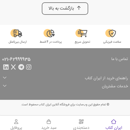
بازگشت به بالا
سلامت فیزیکی
تحویل سریع
پرداخت در 4 قسط
ارسال بین‌الملل
تماس با ما
021-62999935
راهنمای خرید از ایران کتاب
ثبت سفارش
شیوه پرداخت
خدمات مشتریان
تخفیف‌های خرید
شرایط ارسال سفارش
درباره ما
شرایط استفاده
حریم خصوصی
پیگیری سفارش
بازگرداندن سفارش
پرسش‌های متداول
© تمام حقوق این وب‌سایت برای فروشگاه آنلاین ایران کتاب محفوظ است.
سبد خرید
ایران کتاب
دسته‌بندی
سبد خرید
پروفایل