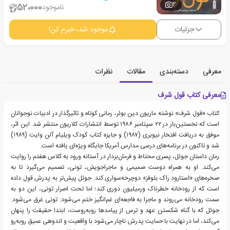
2
52،000
ناموجود
جزئیات
موجود شد، خبرم کن!
معرفی
دسته‌بندی
مقالات
نظرات
معرفی کتاب قول شرف
کتاب «قول شرف» نوشته ماریون دین بوئر، رمانی کوتاه و تاثیرگذار در ادبیات نوجوانان
است که نخستین‌بار در ۲۲ سپتامبر ۱۹۸۶ توسط انتشارات کلاریون منتشر شد. این اثر،
موفق به دریافت افتخار نیوبری (۱۹۸۷) و جایزه کتاب کودک ویلیام آلن وایت (۱۹۸۹)
شد و تاکنون در برنامه‌های درسی مدارس آمریکا جایگاه ویژه‌ای یافته است.
رمان داستان جوئل، پسری محتاط و فرمان‌بردار در آستانه ورود به کلاس هفتم را روایت
می‌کند. او به همراه دوست صمیمی و ماجراجویش، تونی، تصمیم می‌گیرد تا به
صخره‌های «استارود راک بلوفز» دوچرخه‌سواری کند. جوئل پیش‌تر به پدرش قول داده
است که از رودخانه خطرناک ورمیلیون دوری کند؛ اما تحت اصرار تونی، این دو به
سمت رودخانه می‌روند و ماجرا به فاجعه‌ای غم‌انگیز ختم می‌شود: تونی غرق می‌شود.
جوئل که با گناه شکستن عهد و ترس از پیامدها روبه‌روست، ابتدا حقیقت را پنهان
می‌کند، اما در نهایت با حمایت پدرش ناچار می‌شود با واقعیت و اندوهی عمیق روبه‌رو