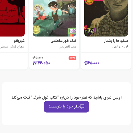
ستاره ها را بشمار
کتک خور سلطنتی
شهربانو
لوییس لوری
سید فلاش من
سوزان فیشر استیپلز
195،000
٪25
146،250
65،000
اولین نفری باشید که نظر خود را درباره "کتاب قول شرف" ثبت می‌کند
نظر خود را بنویسید