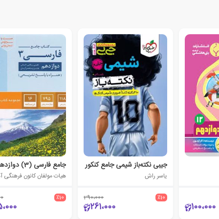
جیبی نکته‌باز شیمی جامع کنکور
جامع فارسی (3) دوازدهم
یاسر راش
00
٪10
290،000
٪10
5،000
261،000
100،000