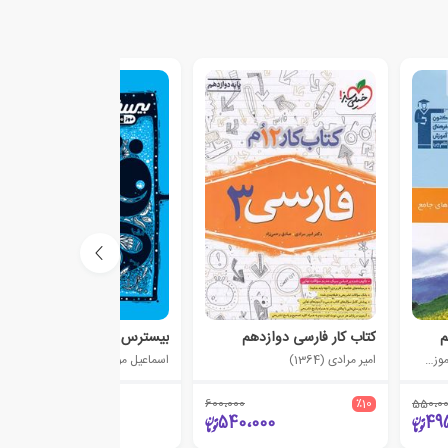
کتاب کار فارسی دوازدهم
بیسترس فارسی دوازدهم
هیات مولفان کانون فرهنگی آموزش (قلم چی)
امیر مرادی (1364)
اسماعیل موید ناصری
600،000
٪10
550،0
255،000
540،000
49