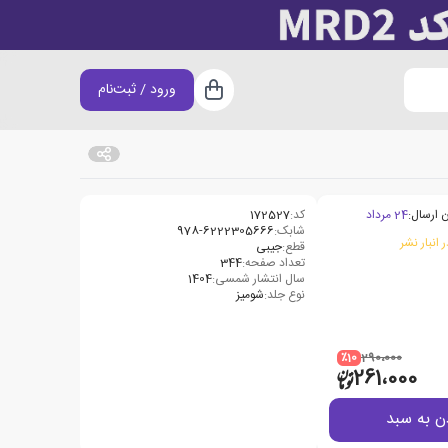
ورود / ثبت‌نام
سبد خرید
 ارسال:
24 مرداد
کد:
172527
شابک:
978-6222305666
 انبار نشر
قطع:
جیبی
تعداد صفحه:
344
سال انتشار شمسی:
1404
نوع جلد:
شومیز
٪10
290،000
261،000
ن به سبد