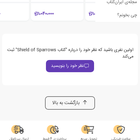
مجله‌ی ایران‌کتاب
0
1،040،000
1،050،000
چی بخونم؟
اولین نفری باشید که نظر خود را درباره "کتاب Shield of Sparrows" ثبت
می‌کند
نظر خود را بنویسید
بازگشت به بالا
سلامت فیزیکی
تحویل سریع
پرداخت در 4 قسط
ارسال بین‌الملل