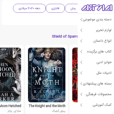
ادبیات آمریکا
رمان
فانتزی
دهه 2020 میلادی
زبان اصلی
دسته بندی موضوعی
لوازم تحریر
کتاب های مرتبط با Shield of Sparrows
انواع داستان
کتاب های برگزیده
جوایز ادبی
ادبیات ملل
بسته های پیشنهادی
محصولات فرهنگی
کمک آموزشی
Moon Hatched
The Knight and the Moth
Phantasma
کیلی اسمیت
ریچل گیلیگ
سارا ای. پارکر