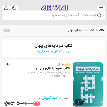
دسته‌بندی
ورود 
سبد خرید
جستجوی کتاب، نویسنده و...
خانه
/
کتاب سرمایه‌های پنهان
کتاب سرمایه‌های پنهان
نویسنده:
علیرضا فلاحتی
3.5
از
1
رأی
کتاب سرمایه‌های پنهان
شایستگی‌های بهبود فردی و مدیریت برخود
Hidden funds
انتشارات:
کلید آموزش
1
552،500
٪15
650،000