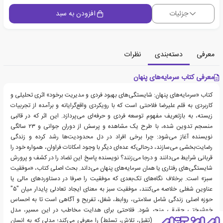
جزئیات
افزودن به سبد
معرفی
دسته‌بندی
نظرات
معرفی کتاب سرمایه‌های پنهان
کتاب «سرمایه‌های پنهان: شایستگی‌های بهبود فردی و مدیریت برخود» اثری تحلیلی و
کاربردی به قلم علیرضا فلاحتی است که با رویکردی واقع‌گرایانه و برآمده از تجربیات
زیسته، به بازتعریف مفهوم توسعه فردی و حرفه‌ای می‌پردازد. این اثر که در قالبی
منسجم تدوین شده، با طرح یک مشاهده و پرسش از دوران جوانی و ۲۳ سالگی
نویسنده آغاز می‌شود: چرا برخی افراد در دل محدودیت‌ها رشد کرده و زندگی
رضایت‌بخشی می‌سازند، درحالی‌که عده‌ای دیگر با وجود امکانات فراوان، همواره خود را
قربانی شرایط می‌دانند و درجا می‌زنند؟ نویسنده پاسخ این تضاد را در کشف و پرورش
شایستگی‌های رفتاری یا همان سرمایه‌های پنهان می‌داند. بحث اصلی کتاب، «موفقیت
سبز» است. برخلاف نگاه‌های تک‌بعدی که موفقیت را صرفا در دستاوردهای مالی یا
عناوین شغلی خلاصه می‌کنند، موفقیت سبز به معنای ایجاد تعادلی پایدار میان "۵"
حوزه اصلی زندگی شامل سلامتی، روابط، شغل، تفریح و آگاهی است تا به احساس
خوشبختی حقیقی منجر شود. فلاحتی برای هدایت مخاطب در این مسیر، مدل
راهبردی «دایره "۳" ت» (تقبل، تلاش، تسلط) را معرفی می‌کند؛ مدلی که به انسان