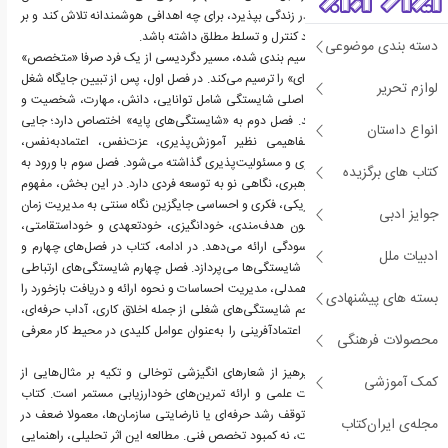
می‌آموزد چه جبرهایی را در زندگی بپذیرد، برای چه اهدافی هوشمندانه تلاش کند و بر
چه حوزه‌هایی از درون خود کنترل و تسلط مطلق داشته باشد.
دسته بندی موضوعی
این کتاب در "۵" فصل تقسیم بندی شده، مسیر دگردیسی از یک فرد صرفا «متخصص»
به یک انسان بالغ و «حرفه‌ای» را ترسیم می‌کند. در فصل اول، پس از تبیین جایگاه شغل
لوازم تحریر
در موفقیت سبز، "۵" تکه اصلی شایستگی شامل توانایی، دانش، مهارت، شخصیت و
دیدگاه موشکافی می‌شوند. فصل دوم به «شایستگی‌های پایه» اختصاص دارد؛ جایی
انواع داستان
که سنگ‌بنای رشد با مفاهیمی نظیر آموزش‌پذیری، عزت‌نفس، اعتمادبه‌نفس،
انتقادپذیری، انعطاف‌پذیری و مسئولیت‌پذیری گذاشته می‌شود. فصل سوم با ورود به
کتاب های برگزیده
حوزه شایستگی‌های خودرهبری، نگاهی نو به توسعه فردی دارد. در این بخش، مفهوم
مدیریت انرژی در ابعاد فیزیکی، فکری و احساسی جایگزین نگاه سنتی به مدیریت زمان
جوایز ادبی
شده و در کنار عواملی چون هدف‌مندی، خودانگیزی، خودتعهدی و خوداستقامتی،
ابزارهایی برای غلبه بر فرسودگی ارائه می‌دهد. در ادامه، کتاب در فصل‌های چهارم و
ادبیات ملل
پنجم به نمود بیرونی این شایستگی‌ها می‌پردازد. فصل چهارم شایستگی‌های ارتباطی
نظیر شفافیت، جذابیت، همدلی، مدیریت احساسات و نحوه ارائه و دریافت بازخورد را
بسته های پیشنهادی
بررسی می‌کند و فصل پنجم شایستگی‌های شغلی از جمله اخلاق کاری، آداب حرفه‌ای،
مهارت ارائه، حل مسئله و اعتمادآفرینی را به‌عنوان عوامل کلیدی در محیط کار معرفی
محصولات فرهنگی
می‌نماید.
«سرمایه‌های پنهان»، با پرهیز از شعارهای انگیزشی توخالی و تکیه بر مثال‌هایی از
کمک آموزشی
محیط‌های کاری، تحقیقات علمی و ارائه تمرین‌های خودارزیابی مستمر است. کتاب
ثابت می‌کند عامل اصلی توقف رشد حرفه‌ای یا نارضایتی سازمان‌ها، معمولا ضعف در
مجله‌ی ایران‌کتاب
شایستگی‌های رفتاری است، نه کمبود تخصص فنی. مطالعه این اثر تحلیلی، راهنمایی