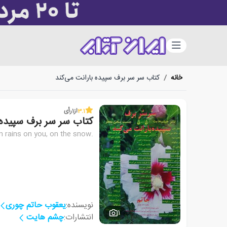
دسته‌بندی
خانه
/
کتاب سر سر برف سپیده بارانت می‌کند
3.1
از
1
رأی
کتاب سر سر برف سپیده 
 rains on you, on the snow.
نویسنده:
یعقوب حاتم چوری
1
انتشارات:
چشم هایت