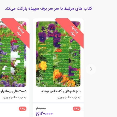
کتاب های مرتبط با سر سر برف سپیده بارانت می‌کند
ی
ش
ن
ه
ا
د
و
ی
ژ
ی
ش
ن
ه
ا
د
و
ی
ژ
پ
ه
پ
ه
با چشم‌هایی که خاص بودند
یعقوب حاتم چوری
یعقوب حاتم چوری
٪25
160،000
٪25
120،000