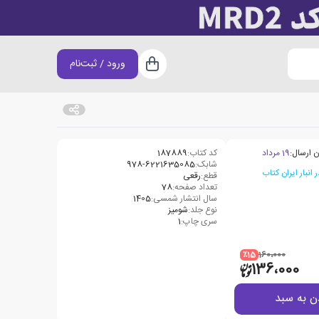
ورود / ثبت‌نام
سبد خرید
ن ارسال:
19 مرداد
کد کتاب:
187889
شابک:
978-6221635085
قطع:
رقعی
تعداد صفحه:
78
سال انتشار شمسی:
1405
نوع جلد:
شومیز
سری چاپ:
1
٪15
160،000
136،000
ن به سبد