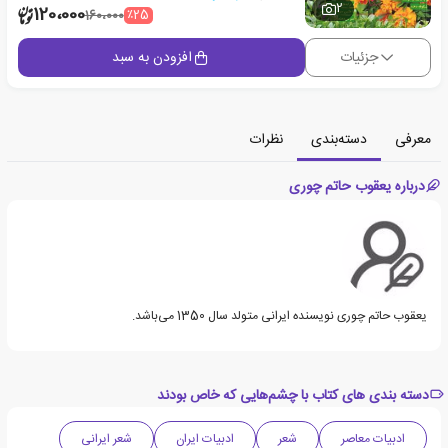
2
120،000
٪25
160،000
جزئیات
افزودن به سبد
معرفی
دسته‌بندی
نظرات
درباره یعقوب حاتم چوری
یعقوب حاتم چوری نویسنده ایرانی متولد سال 1350 می‌باشد.
دسته بندی های کتاب با چشم‌هایی که خاص بودند
ادبیات معاصر
شعر
ادبیات ایران
شعر ایرانی