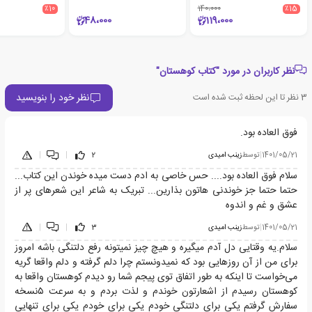
٪10
140،000
٪15
48،000
119،000
نظر کاربران در مورد "کتاب کوهستان"
نظر خود را بنویسید
3
نظر تا این لحظه ثبت شده است
فوق العاده بود.
1401/05/21
|
توسط
زینب امیدی
2
|
|
سلام فوق العاده بود.... حس خاصی به ادم دست میده خوندن این کتاب...
حتما حتما جز خوندنی هاتون بذارین... تبریک به شاعر این شعرهای پر از
عشق و غم و اندوه
1401/05/21
|
توسط
زینب امیدی
3
|
|
سلام.یه وقتایی دل آدم میگیره و هیچ چیز نمیتونه رفع دلتنگی باشه امروز
برای من از آن روزهایی بود که نمیدونستم چرا دلم گرفته و دلم واقعا گریه
می‌خواست تا اینکه به طور اتفاق توی پیجم شما رو دیدم کوهستان واقعا به
کوهستان رسیدم از اشعارتون خوندم و لذت بردم و به سرعت ۵نسخه
سفارش گرفتم یکی برای دلتنگی خودم یکی برای خودم یکی برای تنهایی