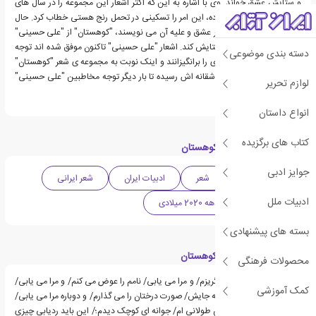
و ستایش عشق خواند. وی با اشاره به این که اکثر اشعار این مجموعه را در سال های
اندوهش به نگارش درآورده، این امر را تسکینی در تحمل رنج هستی خطاب کرد. حال
در زمانه ای که همه در برابر عشق و علیه آن می نویسند، "کوهستان" از "علی حسینی"
آمده تا عشق را تکریم و ستایش کند. اشعار "علی حسینی" تاکنون موفق شده اند توجه
دسته بندی موضوعی
و تحسین خوانندگان زیادی را برانگیزانند و اینک نوبت به مجموعه ی شعر "کوهستان"
با پنجاه شعر خالصانه و عاشقانه اش رسیده تا بار دیگر توجه مخاطبین "علی حسینی"
لوازم تحریر
را به خود جلب نماید.
انواع داستان
کتاب های برگزیده
دسته بندی های کتاب کوهستان
جوایز ادبی
ادبیات معاصر
شعر
ادبیات ایران
شعر ایرانی
ادبیات ملل
شعر معاصر
دهه 2020 میلادی
بسته های پیشنهادی
قسمت هایی از کتاب کوهستان
محصولات فرهنگی
به شهر های دیگر می گریزم/ و مرا می یابی/ نامم را عوض می کنم/ و مرا می یابی/
کمک آموزشی
چهره ام را بر می دارم/ و به جایش/ صورت درختان را می گذارم/ و دوباره مرا می یابی/
ای تنهایی!/ دیشب/ بر تن طولانی ام/ جوانه ای کوچک دیدم؛/ این باید ردیابی چیزی