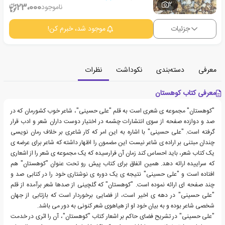
2
23،000
ناموجود
جزئیات
موجود شد، خبرم کن!
معرفی
دسته‌بندی
نکوداشت
نظرات
معرفی کتاب کوهستان
"کوهستان" مجموعه ی شعری است به قلم "علی حسینی"، شاعر خوب کشورمان که در
صد و دوازده صفحه از سوی انتشارات چشمه در اختیار دوست داران شعر و ادب قرار
گرفته است. "علی حسینی" با اشاره به این امر که کار شاعری بر خلاف رمان نویسی
چندان مبتنی بر اراده ی شاعر نیست این مضمون را اظهار داشته که شاعر برای عرضه ی
یک کتاب شعر، باید احساس کند زمان آن فرارسیده که یک مجموعه ی شعر را از اشعاری
که سراییده ارائه دهد. همین اتفاق برای کتاب پیش رو تحت عنوان "کوهستان" هم
افتاده است و "علی حسینی" نتیجه ی یک دوره ی نوشتاری خود را در کتابی صد و
چند صفحه ای ارائه نموده است. "کوهستان" که گلچینی از صدها شعر برآمده از قلم
"علی حسینی" در دهه ی اخیر است، از فضایی برخوردار است که بازتابی از جهان
شخصی شاعر بوده و به بیان خود او از هیاهوی شعر کنونی به دور می باشد.
"علی حسینی" در تشریح فضای حاکم بر اشعار کتاب "کوهستان"، آن را اثری در خدمت