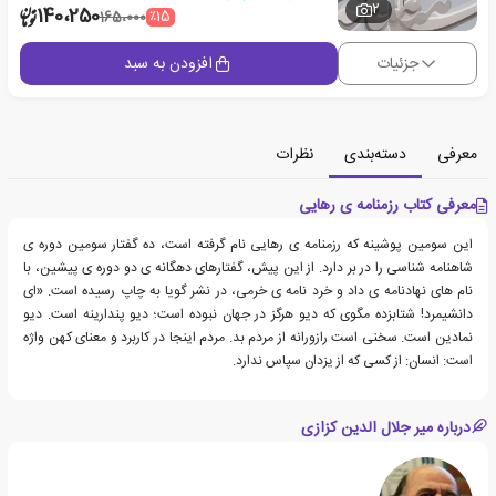
2
140،250
٪15
165،000
جزئیات
افزودن به سبد
معرفی
دسته‌بندی
نظرات
معرفی کتاب رزمنامه ی رهایی
این سومین پوشینه که رزمنامه ی رهایی نام گرفته است، ده گفتار سومین دوره ی
شاهنامه شناسی را در بر دارد. از این پیش، گفتارهای دهگانه ی دو دوره ی پیشین، با
نام های نهادنامه ی داد و خرد نامه ی خرمی، در نشر گویا به چاپ رسیده است. «ای
دانشی­مرد! شتابزده مگوی که دیو هرگز در جهان نبوده است؛ دیو پندارینه است. دیو
نمادین است. سخنی است رازورانه از مردم بد. مردم اینجا در کاربرد و معنای کهن واژه
است: انسان: از کسی که از یزدان سپاس ندارد.
درباره میر جلال الدین کزازی