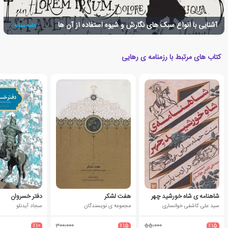
آشنایی با انواع سبک های نگارش و شیوه استفاده از آن ها
ادامه مقاله
کتاب های مرتبط با رزمنامه ی رهایی
شاهنامه ی شاه خورشید چهر
هفت لشکر
دفتر خسروان
سید علی کاشفی خوانساری
مجموعه ی نویسندگان
سجاد آیدنلو
٪10
300،000
٪15
55،000
٪15