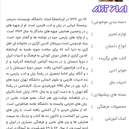
میرجلال الدین کزّازی(زادهٔ ۲۸ دی ۱۳۲۷ در کرمانشاه) استاد دانشگاه، نویسنده، مترجم،
دسته بندی موضوعی
شاهنامه پژوه و پژوهشگر برجستهٔ ایرانی در زبان و ادب فارسی است. او از چهره های
ماندگار فرهنگ و ادب ایران در پنجمین همایش چهره های ماندگار به سال ۱۳۸۴ است.
لوازم تحریر
وی نام بردار به بهره گیری از واژه های پارسی سره در نوشته ها و گفتار خود است.
کزّازی، عضو هیئت امنای بنیاد فردوسی است.میرجلال الدین کزّازی در خانواده ای اهل
انواع داستان
روستای کزاز در استان مرکزی به دنیا آمد که برای ساخت حوزه علمیه به کرمانشاه
مهاجرت کرده بودند. جلال الدین کزازی از همان دوران کودکی به فرهنگ و ادبیات ایران
کتاب های برگزیده
علاقهٔ زیادی نشان می داد.دورهٔ دبستان را در مدرسه آلیانس کرمانشاه گذرانید و از
سالیان دانش آموزی با زبان و ادب فرانسوی آشنایی یافت. سپس دورهٔ دبیرستان را در
جوایز ادبی
مدرسه رازی به فرجام آورد و آنگاه برای ادامهٔ تحصیل در رشتهٔ زبان و ادب پارسی به
تهران آمد.کزّازی در دانشکده ادبیات فارسی و علوم انسانی دانشگاه تهران دوره های
ادبیات ملل
گوناگون آموزشی را سپری کرد. وی در سال ۱۳۵۱ خورشیدی مدرک کارشناسی در رشتهٔ
زبان و ادب پارسی از دانشگاه تهران را به دست آورد و به سال ۱۳۷۱، پایان نامهٔ دکترای
بسته های پیشنهادی
خود را با نام نمادشناسی در شاهنامه نوشت.وی هم اینک عضو هیئت علمی در
دانشکدهٔ ادبیّات فارسی و زبان های خارجی وابسته به دانشگاه علامه طباطبایی است.
محصولات فرهنگی
او افزون بر زبان فرانسوی که از سالیان خردی با آن آشنایی یافته است، با زبان های
اسپانیایی و آلمانی و انگلیسی نیز آشناست و تاکنون ده ها کتاب و نزدیک به سیصد
کمک آموزشی
مقاله نوشته است و در همایش ها و بزم های علمی و فرهنگی بسیاری در ایران و
کشورهای دیگر سخنرانی کرده است.وی از سال ۷۶ تا ۷۹ خورشیدی به آموزگاری ایران