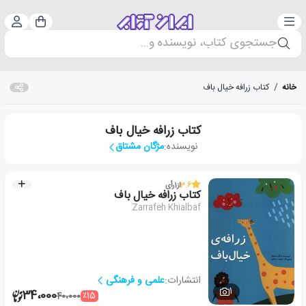
دسته‌بندی
ورود 
سبد خرید
جستجوی کتاب، نویسنده و...
خانه
/
کتاب زرافه خیال باف
کتاب زرافه خیال باف
نویسنده:
مژگان مشتاق
3.6
از
1
رأی
کتاب زرافه خیال باف
Zarrafeh Khialbaf
انتشارات:
علمی و فرهنگی
1
34،000
٪15
40،000