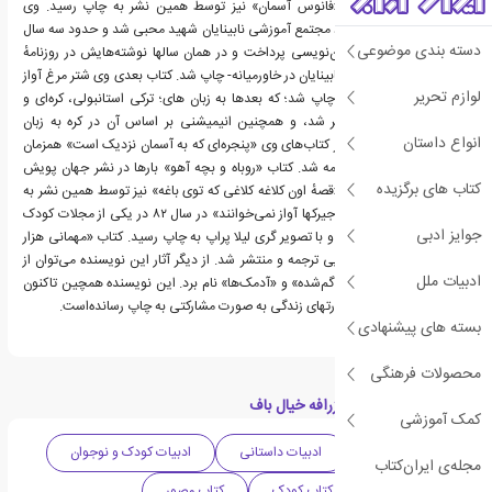
«گوشهای آقا خرسه» و «فانوس آسمان» نیز توسط همین نشر به چاپ رسید. وی
همچنین از سال ۱۳۷۸وارد مجتمع آموزشی نابینایان شهید محبی شد و حدود سه سال
دسته بندی موضوعی
در آنجا به تدریس داستان‌نویسی پرداخت و در همان سالها نوشته‌هایش در روزنامهٔ
ایران سپید -تنها روزنامهٔ نابینایان در خاورمیانه- چاپ شد. کتاب بعدی وی شتر مرغ آواز
لوازم تحریر
خوان توسط نشر شباویز چاپ شد؛ که بعدها به زبان های؛ ترکی استانبولی، کره‌ای و
چینی نیز ترجمه و منتشر شد، و همچنین انیمیشنی بر اساس آن در کره به زبان
انواع داستان
انگلیسی ساخته شد. دیگر کتاب‌های وی «پنجره‌ای که به آسمان نزدیک است» همزمان
چاپ و به زبان کره‌ای ترجمه شد. کتاب «روباه و بچه آهو» بارها در نشر جهان پویش
کتاب های برگزیده
تجدید چاپ شد و کتاب «قصهٔ اون کلاغه کلاغی که توی باغه» نیز توسط همین نشر به
چاپ رسید. داستان «جیر جیرکها آواز نمی‌خوانند» در سال ۸۲ در یکی از مجلات کودک
جوایز ادبی
نروژ به زبان نروژی ترجمه و با تصویر گری لیلا پراپ به چاپ رسید. کتاب «مهمانی هزار
پا» وی نیز به زبان ایتالیایی ترجمه و منتشر شد. از دیگر آثار این نویسنده می‌توان از
ادبیات ملل
«پسرک مو فرفری»، «خط گم‌شده» و «آدمک‌ها» نام برد. این نویسنده همچین تاکنون
بیش از ۳۰ اثر در زمینهٔ مهارتهای زندگی به صورت مشارکتی به چاپ رسانده‌است.
بسته های پیشنهادی
محصولات فرهنگی
دسته بندی های کتاب زرافه خیال باف
کمک آموزشی
داستان فانتزی
ادبیات داستانی
ادبیات کودک و نوجوان
مجله‌ی ایران‌کتاب
ادبیات ایران
کتاب کودک
کتاب مصور