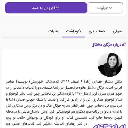
جزئیات
افزودن به سبد
معرفی
دسته‌بندی
نکوداشت
نظرات
درباره مژگان مشتاق
مژگان مشتاق حصاری (زادهٔ ۶ اسفند ۱۳۴۹، اندیمشک، خوزستان) نویسندهٔ معاصر
ایرانی است. مژگان مشتاق علاوه بر تحصیل در رشتهٔ فلسفه، دورهٔ ادبیات داستانی را در
حوزهٔ هنری سپری کرد. از سال ۱۳۷۰ با نویسندگی برنامه‌هایی چون شب بخیر کوچولو و
سلام کوچولو همکاری اش را با رادیو آغار کرد و بعدها با شبکه جهانی صدای آشنا با
سردبیری برنامه‌هایی چون: قطار قطار ستاره- چوگان فلک و دل مرکز زمین همکاری اش
را ادامه داد و در برنامه‌های دیگری هم نویسندگی کرد. اولین داستان‌هایش را در مجلهٔ
کیهان بچه‌ها چاپ کرد، نخستین کتاب او برای کودکان و نوجوانان «گلاب و پری
دریایی» به سال ۱۳۷۴ در نشر رهنمای اندیشه منتشر شد. کتاب‌های بعدی وی