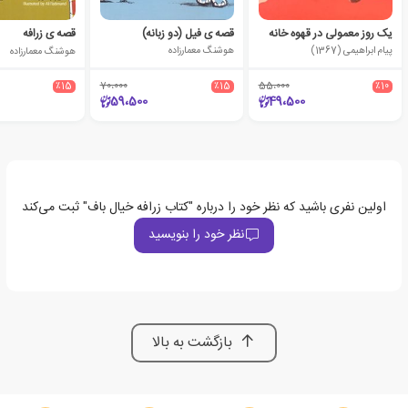
یک روز معمولی در قهوه خانه
قصه ی فیل (دو زبانه)
قصه ی زرافه
پیام ابراهیمی (1367)
هوشنگ معمارزاده
هوشنگ معمارزاده
٪15
70،000
٪15
55،000
٪10
59،500
49،500
اولین نفری باشید که نظر خود را درباره "کتاب زرافه خیال باف" ثبت می‌کند
نظر خود را بنویسید
بازگشت به بالا