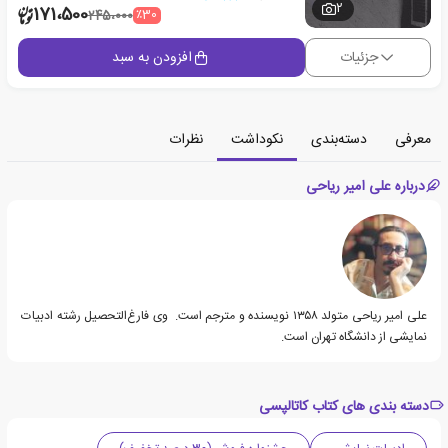
2
171،500
٪30
245،000
جزئیات
افزودن به سبد
معرفی
دسته‌بندی
نکوداشت
نظرات
درباره علی امیر ریاحی
علی امیر ریاحی متولد ۱۳۵۸ نویسنده و مترجم است. وی فارغ‌التحصیل رشته‌ ادبیات
نمایشی از دانشگاه تهران است.
دسته بندی های کتاب کاتالپسی