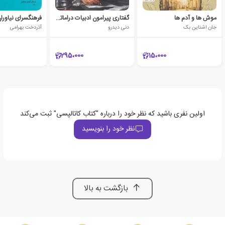
موش ها و آدم ها
گفتاری پیرامون ادبیات دراماتیک
فرهنگسرای نیاورا
جان اشتاین بک
دنی دیدرو
آذردخت بهرامی
295،000
15،000
اولین نفری باشید که نظر خود را درباره "کتاب کاتالپسی" ثبت می‌کند
نظر خود را بنویسید
بازگشت به بالا