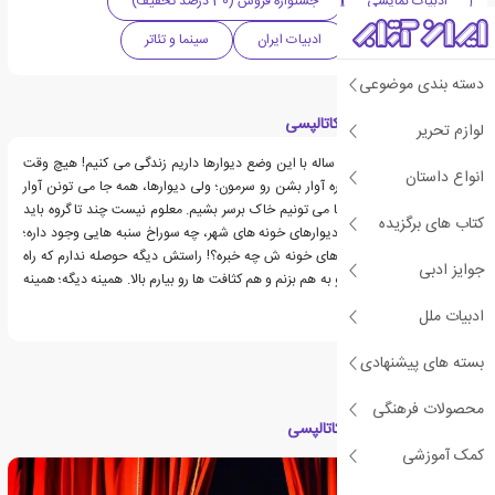
ادبیات نمایشی
جشنواره فروش (30 درصد تخفیف)
نمایشنامه درام
ادبیات ایران
سینما و تئاتر
دسته بندی موضوعی
قسمت هایی از کتاب کاتالپسی
لوازم تحریر
معلوم نیست که چند ساله با این وضع دیوارها داریم زندگی می کنیم! هیچ وقت
انواع داستان
هم فکر نمی کردیم که قراره آوار بشن رو سرمون؛ ولی دیوارها، همه جا می تونن آوار
بشن روی سرمون. همه جا می تونیم خاک برسر بشیم. معلوم نیست چند تا گروه باید
کتاب های برگزیده
راه بیفتن تا ببینن پشت دیوارهای خونه های شهر، چه سوراخ سنبه هایی وجود داره؛
کی می دونه پشت دیوارهای خونه ش چه خبره؟! راستش دیگه حوصله ندارم که راه
جوایز ادبی
بیفتم و دوباره همه چیز رو به هم بزنم و هم کثافت ها رو بیارم بالا. همینه دیگه؛ همینه
و...
ادبیات ملل
بسته های پیشنهادی
محصولات فرهنگی
مقالات مرتبط با کتاب کاتالپسی
کمک آموزشی