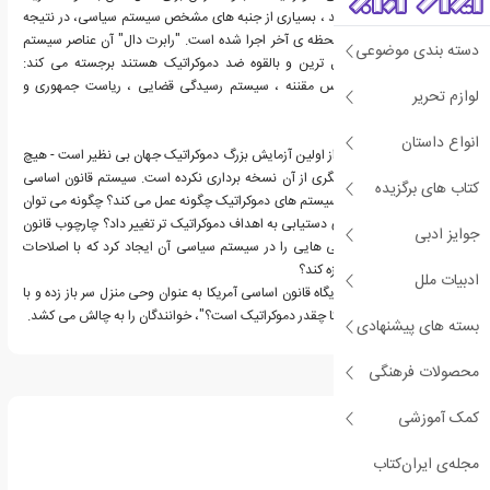
نمونه برداری کند، نداشتند ، بسیاری از جنبه های مشخص سیستم سیاسی، در نتیجه
کوته بینی یا مصالحه در لحظه ی آخر اجرا شده است. "رابرت دال" آن عناصر سیستم
دسته بندی موضوعی
آمریکایی را که غیرمعمول ترین و بالقوه ضد دموکراتیک هستند برجسته می کند:
سیستم فدرال ، دو مجلس مقننه ، سیستم رسیدگی قضایی ، ریاست جمهوری و
لوازم تحریر
الکتورال کالج انتخاباتی.
انواع داستان
سیستم سیاسی برخاسته از اولین آزمایش بزرگ دموکراتیک جهان بی نظیر است - هیچ
دموکراسی تثبیت شده دیگری از آن نسخه برداری نکرده است. سیستم قانون اساسی
کتاب های برگزیده
آمریکا در مقایسه با سایر سیستم های دموکراتیک چگونه عمل می کند؟ چگونه می توان
سیستم سیاسی آن را برای دستیابی به اهداف دموکراتیک تر تغییر داد؟ چارچوب قانون
جوایز ادبی
اساسی تا چه اندازه ویژگی هایی را در سیستم سیاسی آن ایجاد کرد که با اصلاحات
قابل توجه دموکراتیک مبارزه کند؟
ادبیات ملل
"رابرت دال" از پذیرش جایگاه قانون اساسی آمریکا به عنوان وحی منزل سر باز زده و با
کتاب "قانون اساسی آمریکا چقدر دموکراتیک است؟"، خوانندگان را به چالش می کشد.
بسته های پیشنهادی
محصولات فرهنگی
درباره رابرت دال
کمک آموزشی
مجله‌ی ایران‌کتاب