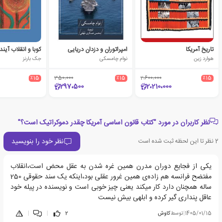
تاریخ آمریکا
امپراتوران و دزدان دریایی
کوبا و انقلاب آیند
هوارد زین
نوام چامسکی
جک بارنز
٪15
350،000
٪15
2،600،000
٪15
297،500
2،210،000
نظر کاربران در مورد "کتاب قانون اساسی آمریکا چقدر دموکراتیک است؟"
نظر خود را بنویسید
2
نظر تا این لحظه ثبت شده است
یکی از فجایع دوران مدرن همین غره شدن به عقل محض است،انقلاب
مفتضح فرانسه هم زاده‌ی همین غرور عقلی بود،اینکه یک سند حقوقی 250
ساله همچنان دارد کار میکند یعنی چیز خوبی است و نویسنده در پیله خود
عاقل پنداری گیر کرده و ابلهی بیش نیست
1405/01/15
|
توسط
کاوش
2
|
|