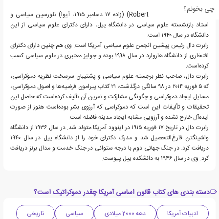
چی بخونم؟
رابرت آلن دال (Robert A.Dahl) (زاده ۱۷ دسامبر ۱۹۱۵، آیوا) تئورسین سیاسی و
استاد بازنشسته علوم سیاسی در دانشگاه ییل، دارای دکترای علوم سیاسی از این
دانشگاه در سال ۱۹۴۰ است.
رابرت دال رئیس پیشین انجمن علوم سیاسی آمریکا است. وی هم چنین دارای دکترای
افتخاری از دانشگاه هاروارد در سال ۱۹۹۸ بوده و جوایز معتبری در علوم سیاسی کسب
کرده‌است.
رابرت دال، صاحب نظر برجسته علوم سیاسی و پشتیبان سرسخت نظریه دموکراسی،
که ۵ فوریه ۲۰۱۴ در ۹۸ سالگی درگذشت، ۲۱ کتاب پیرامون فرضیه‌ها و اصول دموکراسی،
مسایل ایجاد دموکراسی و چگونگی مشارکت و تمرین آن تألیف کرده‌است که حاصل این
تحقیقات و تألیفات این است که دموکراسی که آرزوی بشر بوده‌است هنوز از صورت
ایده‌آل خارج نشده و آرزویی مشابه ایجاد مدینه فاضله است.
رابرت دال در تاریخ ۱۷ فوریه ۱۹۱۵ در اینوود آمریکا متولد شد. در سال ۱۹۳۶ از دانشگاه
واشینگتن فارغ‌التحصیل شد و مدرک دکترای خود را از دانشگاه ییل در سال ۱۹۴۰
دریافت کرد. در جنگ جهانی دوم با درجه ستوانی در جنگ خدمت و مدال برنز دریافت
کرد. وی در سال ۱۹۴۶ به دانشکده ییل پیوست.
دسته بندی های کتاب قانون اساسی آمریکا چقدر دموکراتیک است؟
ادبیات آمریکا
دهه 2000 میلادی
سیاسی
تاریخی