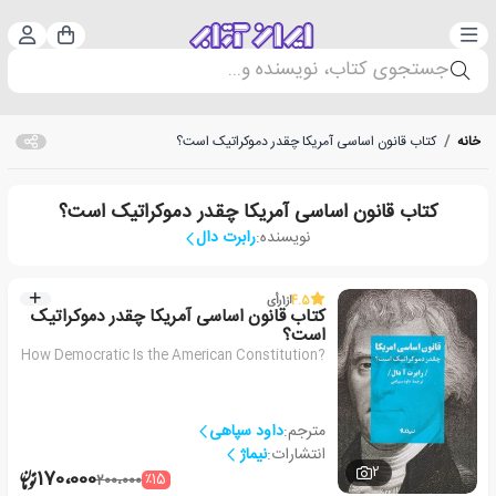
دسته‌بندی
ورود 
سبد خرید
جستجوی کتاب، نویسنده و...
خانه
/
کتاب قانون اساسی آمریکا چقدر دموکراتیک است؟
کتاب قانون اساسی آمریکا چقدر دموکراتیک است؟
نویسنده:
رابرت دال
4.5
از
1
رأی
کتاب قانون اساسی آمریکا چقدر دموکراتیک
است؟
How Democratic Is the American Constitution?
مترجم:
داود سپاهی
انتشارات:
نیماژ
2
170،000
٪15
200،000