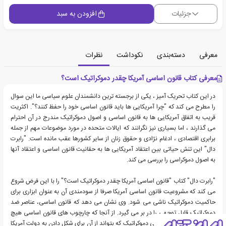
جزئیات
افزودن به سبد
معرفی
دسته‌بندی
نکوداشت
نظرات
معرفی کتاب قانون اساسی آمریکا چقدر دموکراتیک است؟
در این کتاب تحریک آمیز ، یکی از برجسته ترین دانشمندان علوم سیاسی ما این سوال
را مطرح می کند که "چرا آمریکایی ها باید قانون اساسی خود را حفظ کنند؟". اکثریت
قریب به اتفاق آمریکایی ها به قانون اساسی و اصول دموکراتیک مندرج در آن احترام
می گذارند ، اما بسیاری نیز نگرانند که ایالات متحده در مورد موضوعات مهم از جمله
برابری اقتصادی ، ادغام نژادی و حقوق زنان از سایر کشورها عقب مانده است. "رابرت
دال" این تنش حیاتی بین اعتقاد آمریکایی ها به حقانیت قانون اساسی و اعتقاد آنها
به اصول دموکراسی را بررسی می کند.
"رابرت دال" کتاب "قانون اساسی آمریکا چقدر دموکراتیک است؟" را با این فرض شروع
می کند که مشروعیت قانون اساسی آمریکا صرفا از سودمندی آن به عنوان ابزاری برای
حاکمیت دموکراتیک ناشی می شود. وی نشان می دهد که قانون اساسی، عناصر ضد
دموکراتیک قابل توجهی را در بر می گیرد. از آنجا که چارچوب های قانون اساسی هیچ
نمونه ای از سیستم سیاسی دموکراتیک که بتواند از آن برای شکل دادن به دولت آمریکا