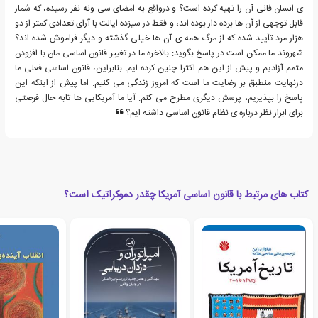
ی انسان فانی آن را تهیه کرده است؟ و درواقع به امضای سی ونه نفر رسیده، که شمار
قابل توجهی از آن ها برده دار بوده اند، و فقط در سیزده ایالت با آرای تعدادی کمتر از دو
هزار مرد تأیید شده که از مرگ همه ی آن ها خیلی گذشته و دیگر فراموش شده اند؟
شهروند ما ممکن است در پاسخ بگوید: بالاخره ما در تغییر قانون اساسی مان با افزودن
متمم آزادیم و پیش از این هم اکثرا چنین کرده ایم. بنابراین، قانون اساسی فعلی ما
درنهایت منطبق بر رضایت ما است که امروز زندگی می کنیم. اما پیش از اینکه این
پاسخ را بپذیریم، پرسش دیگری مطرح می کنم: آیا ما آمریکایی ها تابه حال فرصتی
برای ابراز نظر درباره ی نظام قانون اساسی داشته ایم؟
کتاب های مرتبط با قانون اساسی آمریکا چقدر دموکراتیک است؟