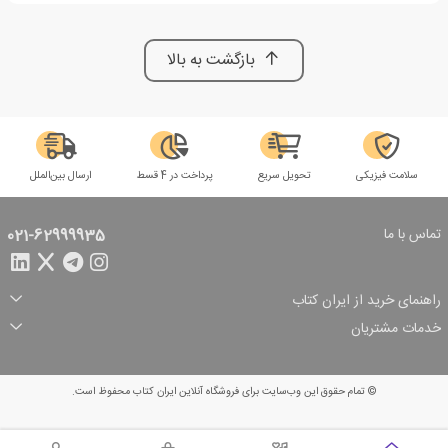
بازگشت به بالا
سلامت فیزیکی
تحویل سریع
پرداخت در 4 قسط
ارسال بین‌الملل
تماس با ما
021-62999935
راهنمای خرید از ایران کتاب
ثبت سفارش
شیوه پرداخت
خدمات مشتریان
تخفیف‌های خرید
شرایط ارسال سفارش
درباره ما
شرایط استفاده
حریم خصوصی
پیگیری سفارش
بازگرداندن سفارش
پرسش‌های متداول
© تمام حقوق این وب‌سایت برای فروشگاه آنلاین ایران کتاب محفوظ است.
سبد خرید