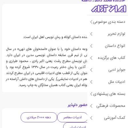
درباره مجید دانش آراسته
دسته بندی موضوعی
لوازم تحریر
مجید دانش آراسته، نویسنده داستان کوتاه و رمان نویس اهل ایران است.
انواع داستان
دانش آراسته اولین مجموعه داستان خود را با عنوان «استخوان های تهی» در سال
۱۳۴۲ منتشر نمود. او بیش از نیم قرن سابقه داستان نویسی مدرن در ایران دارد.
کتاب های برگزیده
نمایشنامه نویسان و داستان نویسان مطرح رشت یعنی اکبر رادی ، محمود طیاری و
دانش آراسته راهی که به آذین با رمان دختر رعیت در سال ۱۳۳۰ شروع کرده بود را
جوایز ادبی
ادامه دادند و رشت را به عنوان یکی از قطب های ادبیات اقلیمی در ایران مطرح کردند
(هم در ادبیات داستانی و هم در ادبیات نمایشی). یکی از داستان های دانش آراسته در
ادبیات ملل
مهمترین گلچین داستان کوتاه ایران یعنی کتاب همیان ستارگان به چاپ رسید.
بسته های پیشنهادی
دسته بندی های کتاب حضور دلپذیر
محصولات فرهنگی
کمک آموزشی
ادبیات داستانی
ادبیات معاصر
دهه 2000 میلادی
داستان کوتاه
ادبیات ایران