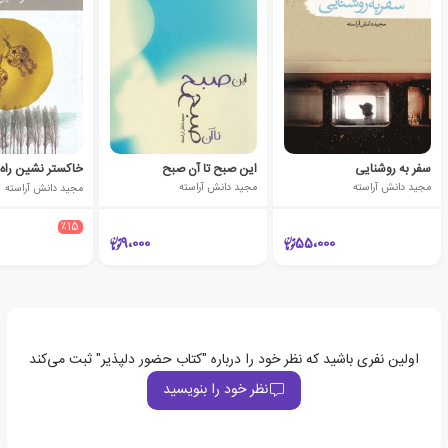
سفر به روشنایی
این صبح تا آن صبح
خاکستر نشین راه
مجید دانش آراسته
مجید دانش آراسته
مجید دانش آراسته
٪15
9،000
55،000
اولین نفری باشید که نظر خود را درباره "کتاب حضور دلپذیر" ثبت می‌کند
نظر خود را بنویسید