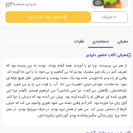
1
30،000
ناموجود
جزئیات
موجود شد، خبرم کن!
معرفی
دسته‌بندی
نظرات
معرفی کتاب حضور دلپذیر
از هم می پرسیدند: چرا تو را آوردند. همه گفته بودند. نوبت به من رسیده بود که
تعریف کنم. در یک چیز مشترک بودیم که بی گناهیم و بی خود ما را این جا آورده اند.
وقتی او را دیدم جا خوردم. شده بود یک مشت پوست و استخوان. اهل هیچ فرقه ای
نبود. به سلامت خودش خیلی اهمیت می داد. آب را فوت می زد و می خورد. اول
نشناختمش. نگاهش می گفت: مرا نمی شناسی؟ من ابراهیم هستم. نگفتم چرا این
طوری شده ای. سرطان او را تکیده کرده بود. پیش من آمده بود که دردش را دوا کنم.
گول زبان مرا خورده بود. آخر آدم وقتی نشئه می شود طوری وانمود می کند که خیلی
کارها از دستش برمی آید. من هم از همان تیره بودم. در حرف میرپنج بودم، در عمل
خانه برپا. برای زندگی سگیم وامانده بودم. گور بابای درآورده اش؛